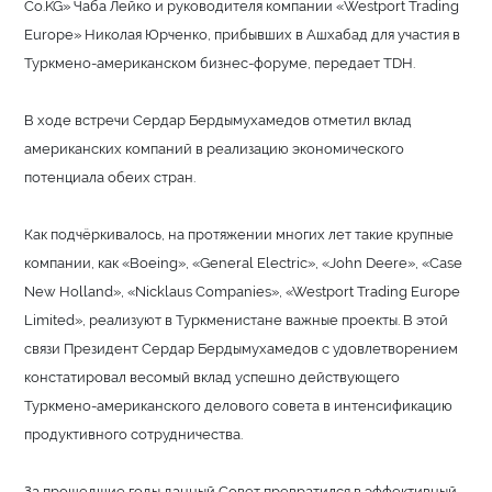
Сo.KG» Чаба Лейко и руководителя компании «Westport Trading
Europe» Николая Юрченко, прибывших в Ашхабад для участия в
Туркмено-американском бизнес-форуме, передает TDH.
В ходе встречи Сердар Бердымухамедов отметил вклад
американских компаний в реализацию экономического
потенциала обеих стран.
Как подчёркивалось, на протяжении многих лет такие крупные
компании, как «Boeing», «General Electric», «John Deere», «Сase
New Holland», «Nicklaus Companies», «Westport Trading Europe
Limited», реализуют в Туркменистане важные проекты. В этой
связи Президент Сердар Бердымухамедов с удовлетворением
констатировал весомый вклад успешно действующего
Туркмено-американского делового совета в интенсификацию
продуктивного сотрудничества.
За прошедшие годы данный Совет превратился в эффективный