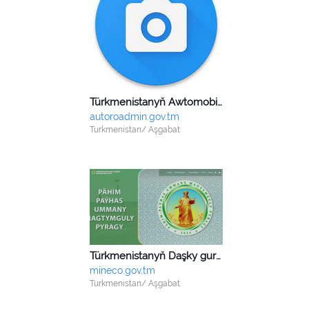
Türkmenistanyň Awtomobil ýollary ministrligi
autoroadmin.gov.tm
Turkmenistan/ Aşgabat
Türkmenistanyň Daşky gurşawy goramak ministrligi
mineco.gov.tm
Turkmenistan/ Aşgabat