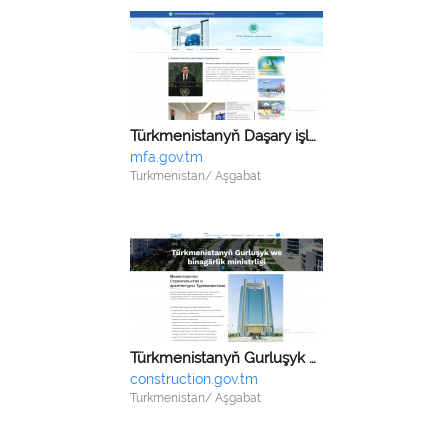
Türkmenistanyň Daşary işler ministrligi
mfa.gov.tm
Turkmenistan/ Aşgabat
Türkmenistanyň Gurluşyk we binagärlik ministrligi
construction.gov.tm
Turkmenistan/ Aşgabat