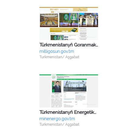
Türkmenistanyň Goranmak ministrliginiň “Milli goşun” žurnalynyň redaksiýasy
milligosun.gov.tm
Turkmenistan/ Aşgabat
Türkmenistanyň Energetika ministrligi
minenergo.gov.tm
Turkmenistan/ Aşgabat