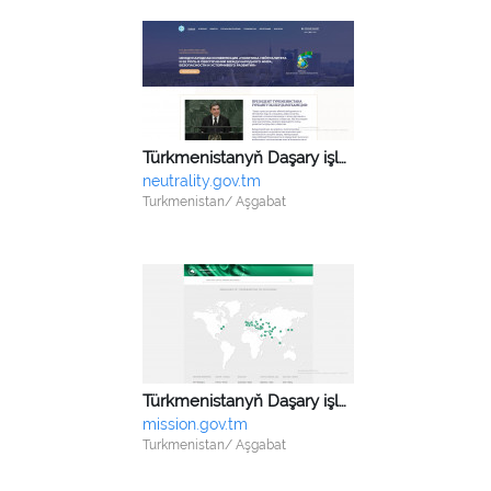
Türkmenistanyň Daşary işler ministrligi
neutrality.gov.tm
Turkmenistan/ Aşgabat
Türkmenistanyň Daşary işler ministrligi
mission.gov.tm
Turkmenistan/ Aşgabat