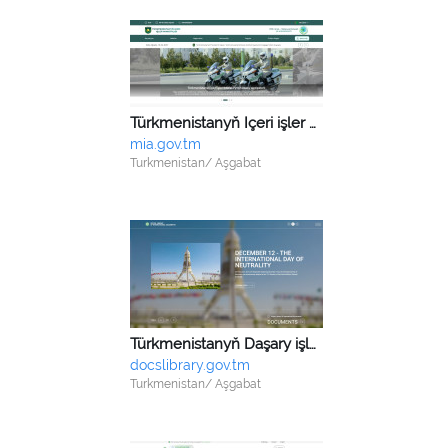
Türkmenistanyň Içeri işler ministrligi Aragatnaşyk müdirligi
mia.gov.tm
Turkmenistan/ Aşgabat
Türkmenistanyň Daşary işler ministrligi
docslibrary.gov.tm
Turkmenistan/ Aşgabat