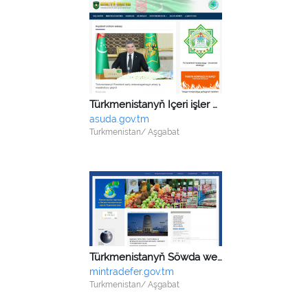
Türkmenistanyň Içeri işler ministrligi
asuda.gov.tm
Turkmenistan/ Aşgabat
Türkmenistanyň Söwda we daşary ykdysadyýet aragatnaşyklar ministrligi
mintradefer.gov.tm
Turkmenistan/ Aşgabat