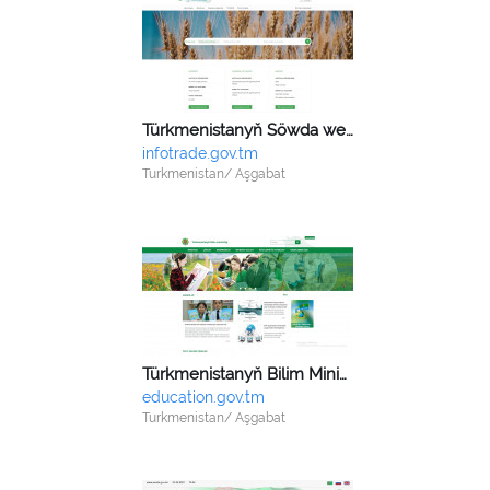
Türkmenistanyň Söwda we daşary ykdysady aragatnaşyk ministrligi
infotrade.gov.tm
Turkmenistan/ Aşgabat
Türkmenistanyň Bilim Ministrligi
education.gov.tm
Turkmenistan/ Aşgabat