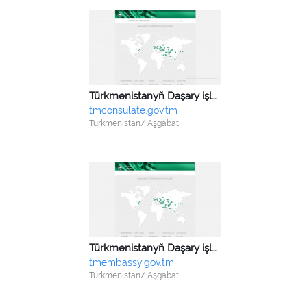
Türkmenistanyň Daşary işler ministrligi
tmconsulate.gov.tm
Turkmenistan/ Aşgabat
Türkmenistanyň Daşary işler ministrligi
tmembassy.gov.tm
Turkmenistan/ Aşgabat