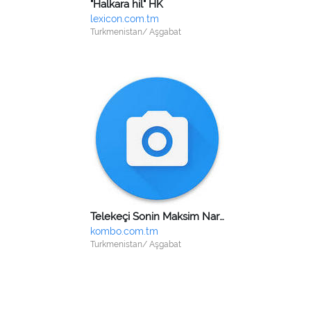
"Halkara hil" HK
lexicon.com.tm
Turkmenistan/ Aşgabat
Telekeçi Sonin Maksim Narimanowiç
kombo.com.tm
Turkmenistan/ Aşgabat