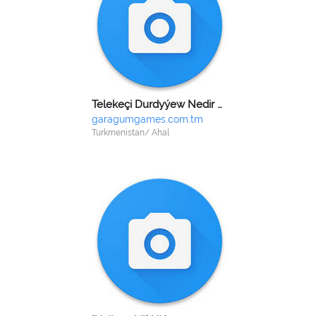
Telekeçi Durdyýew Nedir Çaryýarowiç
garagumgames.com.tm
Turkmenistan/ Ahal