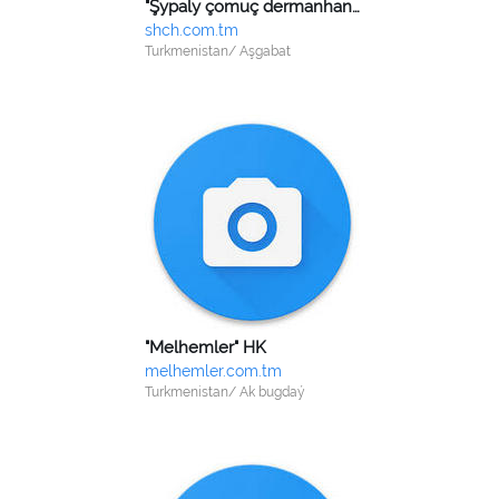
"Şypaly çomuç dermanhanasy" HK
shch.com.tm
Turkmenistan/ Aşgabat
"Melhemler" HK
melhemler.com.tm
Turkmenistan/ Ak bugdaý