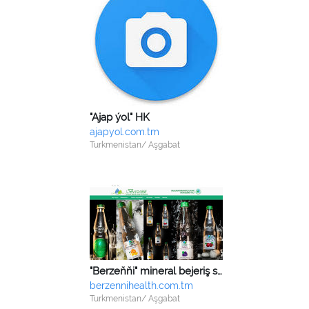
"Ajap ýol" HK
ajapyol.com.tm
Turkmenistan/ Aşgabat
"Berzeňňi" mineral bejeriş suwy kärhanasy
berzennihealth.com.tm
Turkmenistan/ Aşgabat