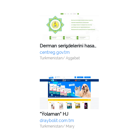
Derman serişdelerini hasaba alyş we olaryň hiline döwlet gözegçiligi merkezi
centreg.gov.tm
Turkmenistan/ Aşgabat
“Ýolaman” HJ
draybolit.com.tm
Turkmenistan/ Mary