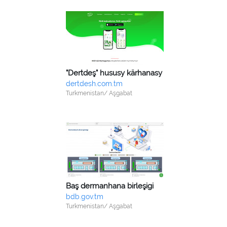
"Dertdeş" hususy kärhanasy
dertdesh.com.tm
Turkmenistan/ Aşgabat
Baş dermanhana birleşigi
bdb.gov.tm
Turkmenistan/ Aşgabat