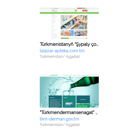
Türkmenistanyň "Şypaly çomuç dermanhanasy" HK
lalezar-apteka.com.tm
Turkmenistan/ Aşgabat
"Türkmendermansenagat" birleşigi
tkm-derman.gov.tm
Turkmenistan/ Aşgabat