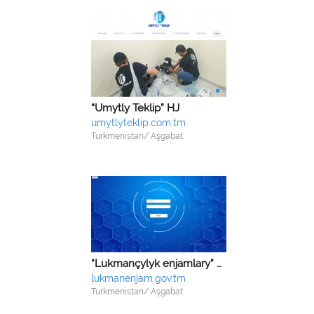
“Umytly Teklip” HJ
umytlyteklip.com.tm
Turkmenistan/ Aşgabat
“Lukmançylyk enjamlary” önümçilik birleşigi
lukmanenjam.gov.tm
Turkmenistan/ Aşgabat