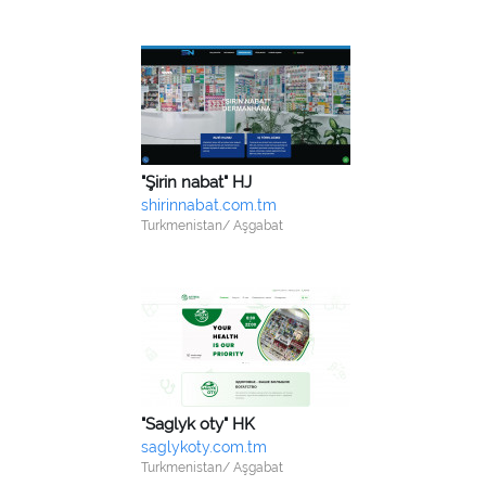
"Şirin nabat" HJ
shirinnabat.com.tm
Turkmenistan/ Aşgabat
"Saglyk oty" HK
saglykoty.com.tm
Turkmenistan/ Aşgabat