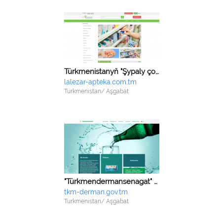
Türkmenistanyň "Şypaly çomuç dermanhanasy" HK
lalezar-apteka.com.tm
Turkmenistan/ Aşgabat
"Türkmendermansenagat" birleşigi
tkm-derman.gov.tm
Turkmenistan/ Aşgabat