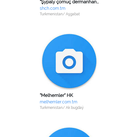
"Şypaly çomuç dermanhanasy" HK
shch.com.tm
Turkmenistan/ Aşgabat
"Melhemler" HK
melhemler.com.tm
Turkmenistan/ Ak bugdaý