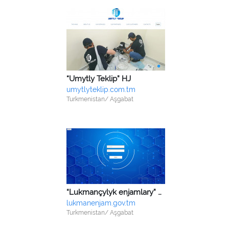
“Umytly Teklip” HJ
umytlyteklip.com.tm
Turkmenistan/ Aşgabat
“Lukmançylyk enjamlary” önümçilik birleşigi
lukmanenjam.gov.tm
Turkmenistan/ Aşgabat