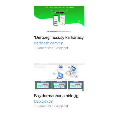
"Dertdeş" hususy kärhanasy
dertdesh.com.tm
Turkmenistan/ Aşgabat
Baş dermanhana birleşigi
bdb.gov.tm
Turkmenistan/ Aşgabat