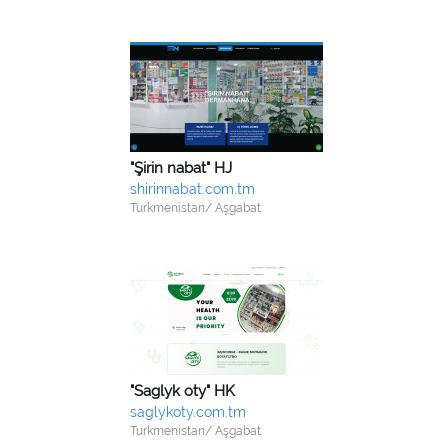
"Şirin nabat" HJ
shirinnabat.com.tm
Turkmenistan/ Aşgabat
"Saglyk oty" HK
saglykoty.com.tm
Turkmenistan/ Aşgabat