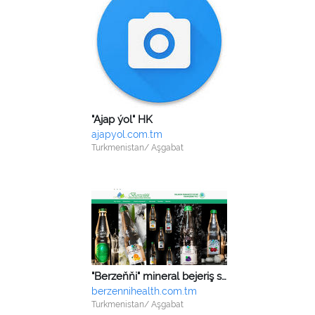
"Ajap ýol" HK
ajapyol.com.tm
Turkmenistan/ Aşgabat
"Berzeňňi" mineral bejeriş suwy kärhanasy
berzennihealth.com.tm
Turkmenistan/ Aşgabat