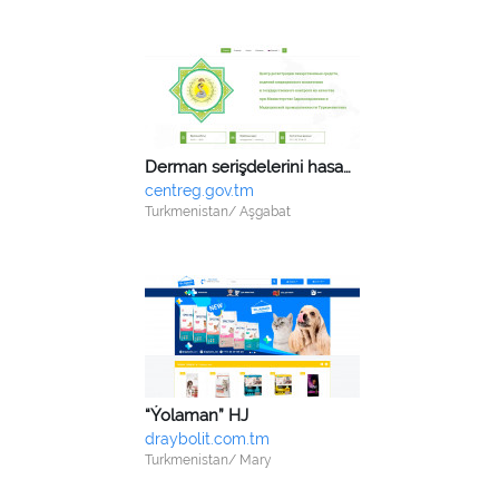
Derman serişdelerini hasaba alyş we olaryň hiline döwlet gözegçiligi merkezi
centreg.gov.tm
Turkmenistan/ Aşgabat
“Ýolaman” HJ
draybolit.com.tm
Turkmenistan/ Mary