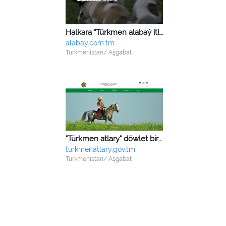
Halkara "Türkmen alabaý itleri" assosiasiýasy
alabay.com.tm
Turkmenistan/ Aşgabat
"Türkmen atlary" döwlet birleşigi
turkmenatlary.gov.tm
Turkmenistan/ Aşgabat