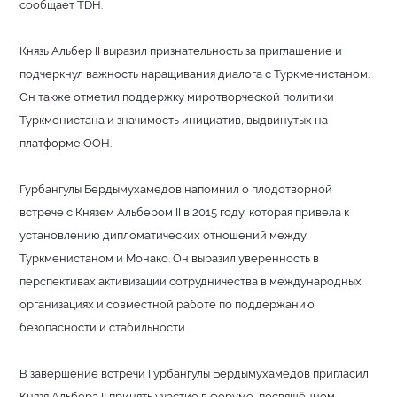
сообщает TDH.
Князь Альбер II выразил признательность за приглашение и
подчеркнул важность наращивания диалога с Туркменистаном.
Он также отметил поддержку миротворческой политики
Туркменистана и значимость инициатив, выдвинутых на
платформе ООН.
Гурбангулы Бердымухамедов напомнил о плодотворной
встрече с Князем Альбером II в 2015 году, которая привела к
установлению дипломатических отношений между
Туркменистаном и Монако. Он выразил уверенность в
перспективах активизации сотрудничества в международных
организациях и совместной работе по поддержанию
безопасности и стабильности.
В завершение встречи Гурбангулы Бердымухамедов пригласил
Князя Альбера II принять участие в форуме, посвящённом