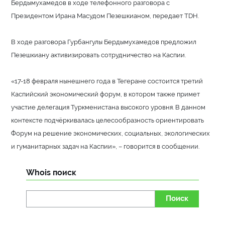
Бердымухамедов в ходе телефонного разговора с
Президентом Ирана Масудом Пезешкианом, передает TDH.
В ходе разговора Гурбангулы Бердымухамедов предложил
Пезешкиану активизировать сотрудничество на Каспии.
«17-18 февраля нынешнего года в Тегеране состоится третий
Каспийский экономический форум, в котором также примет
участие делегация Туркменистана высокого уровня. В данном
контексте подчёркивалась целесообразность ориентировать
Форум на решение экономических, социальных, экологических
и гуманитарных задач на Каспии», – говорится в сообщении.
Whois поиск
Поиск