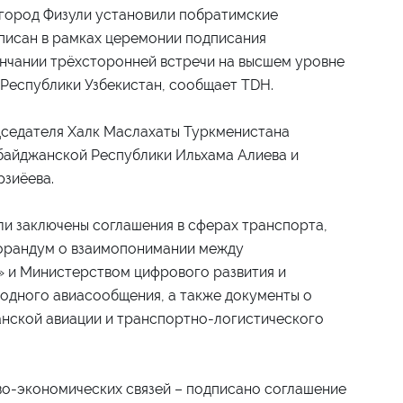
 город Физули установили побратимские
писан в рамках церемонии подписания
нчании трёхсторонней встречи на высшем уровне
Республики Узбекистан, сообщает TDH.
седателя Халк Маслахаты Туркменистана
байджанской Республики Ильхама Алиева и
рзиёева.
и заключены соглашения в сферах транспорта,
морандум о взаимопонимании между
» и Министерством цифрового развития и
одного авиасообщения, а также документы о
анской авиации и транспортно-логистического
во-экономических связей – подписано соглашение