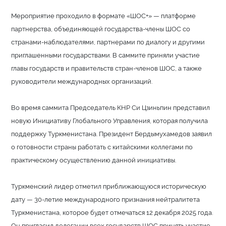
Мероприятие проходило в формате «ШОС+» — платформе
партнерства, объединяющей государства-члены ШОС со
странами-наблюдателями, партнерами по диалогу и другими
приглашенными государствами. В саммите приняли участие
главы государств и правительств стран-членов ШОС, а также
руководители международных организаций.
Во время саммита Председатель КНР Си Цзиньпин представил
новую Инициативу Глобального Управления, которая получила
поддержку Туркменистана. Президент Бердымухамедов заявил
о готовности страны работать с китайскими коллегами по
практическому осуществлению данной инициативы.
Туркменский лидер отметил приближающуюся историческую
дату — 30-летие международного признания нейтралитета
Туркменистана, которое будет отмечаться 12 декабря 2025 года.
Он пригласил делегации всех государств ШОС принять участие