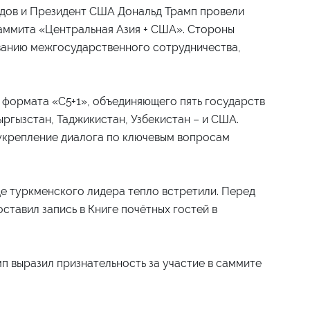
дов и Президент США Дональд Трамп провели
аммита «Центральная Азия + США». Стороны
ванию межгосударственного сотрудничества,
 формата «C5+1», объединяющего пять государств
ыргызстан, Таджикистан, Узбекистан – и США.
 укрепление диалога по ключевым вопросам
де туркменского лидера тепло встретили. Перед
тавил запись в Книге почётных гостей в
п выразил признательность за участие в саммите