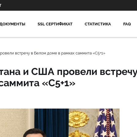
Т
ДОКУМЕНТЫ
SSL СЕРТИФИКАТ
СТАТИСТИКА
FAQ
овели встречу в Белом доме в рамках саммита «C5+1»
тана и США провели встреч
 саммита «C5+1»