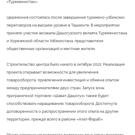
«Туркменистан».
Церемония состоялась после завершения туркмено-узбекских
переговоров на высшем уровне в Ташкенте. В мероприятии
приняли участие аксакалы Дашогузского велаята Туркменистана
и Хорезмской области Узбекистана, представители
общественных организаций и местные жители.
Строительство центра было начато в октябре 2022. Реализация
проекта открывает возможности для увеличения
товарооборота, привлечения инвестиций и обмена опытом
между предпринимателями двух стран. Запуск зоны
приграничной торговли «Шават-Дашогуз» также будет
способствовать наращиванию товарооборота. Достигнута
договоренность о распространении этого опыта на другие
территории, прежде всего в районе «Алат-Фараб».
После завершения телемоста делегации двух стран посетили