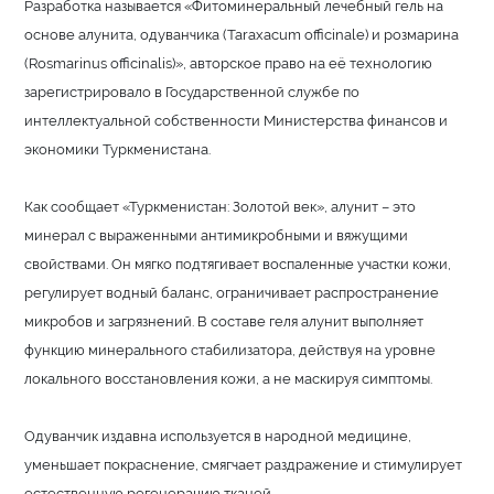
Разработка называется «Фитоминеральный лечебный гель на
основе алунита, одуванчика (Taraxacum officinale) и розмарина
(Rosmarinus officinalis)», авторское право на её технологию
зарегистрировало в Государственной службе по
интеллектуальной собственности Министерства финансов и
экономики Туркменистана.
Как сообщает «Туркменистан: Золотой век», алунит – это
минерал с выраженными антимикробными и вяжущими
свойствами. Он мягко подтягивает воспаленные участки кожи,
регулирует водный баланс, ограничивает распространение
микробов и загрязнений. В составе геля алунит выполняет
функцию минерального стабилизатора, действуя на уровне
локального восстановления кожи, а не маскируя симптомы.
Одуванчик издавна используется в народной медицине,
уменьшает покраснение, смягчает раздражение и стимулирует
естественную регенерацию тканей.