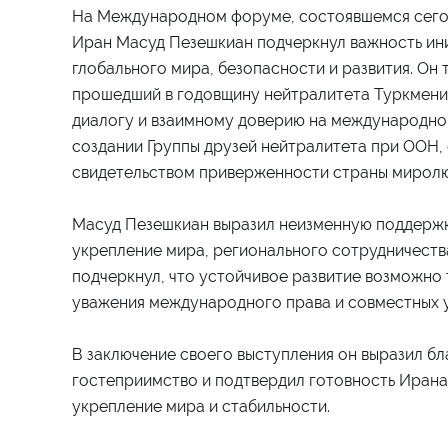
На Международном форуме, состоявшемся сегод
Иран Масуд Пезешкиан подчеркнул важность ин
глобального мира, безопасности и развития. Он 
прошедший в годовщину нейтралитета Туркменис
диалогу и взаимному доверию на международной
создании Группы друзей нейтралитета при ООН, 
свидетельством приверженности страны мирол
Масуд Пезешкиан выразил неизменную поддержк
укрепление мира, регионального сотрудничеств
подчеркнул, что устойчивое развитие возможно 
уважения международного права и совместных у
В заключение своего выступления он выразил б
гостеприимство и подтвердил готовность Ирана
укрепление мира и стабильности.