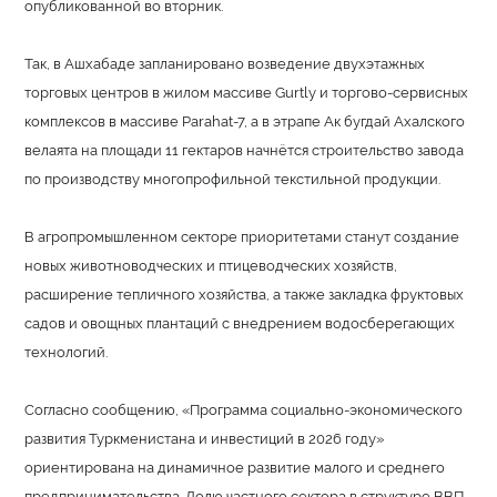
опубликованной во вторник.
Так, в Ашхабаде запланировано возведение двухэтажных
торговых центров в жилом массиве Gurtly и торгово-сервисных
комплексов в массиве Parahat-7, а в этрапе Ак бугдай Ахалского
велаята на площади 11 гектаров начнётся строительство завода
по производству многопрофильной текстильной продукции.
В агропромышленном секторе приоритетами станут создание
новых животноводческих и птицеводческих хозяйств,
расширение тепличного хозяйства, а также закладка фруктовых
садов и овощных плантаций с внедрением водосберегающих
технологий.
Согласно сообщению, «Программа социально-экономического
развития Туркменистана и инвестиций в 2026 году»
ориентирована на динамичное развитие малого и среднего
предпринимательства. Долю частного сектора в структуре ВВП