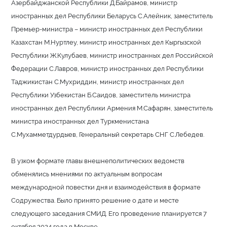
Азербайджанской Республики Д.Байрамов, министр
иностранных дел Республики Беларусь С.Алейник, заместитель
Премьер-министра – министр иностранных дел Республики
Казахстан М.Нуртлеу, министр иностранных дел Кыргызской
Республики Ж.Кулубаев, министр иностранных дел Российской
Федерации С.Лавров, министр иностранных дел Республики
Таджикистан С.Мухриддин, министр иностранных дел
Республики Узбекистан Б.Саидов, заместитель министра
иностранных дел Республики Армения М.Сафарян, заместитель
министра иностранных дел Туркменистана
С.Мухамметдурдыев, Генеральный секретарь СНГ С.Лебедев.
В узком формате главы внешнеполитических ведомств
обменялись мнениями по актуальным вопросам
международной повестки дня и взаимодействия в формате
Содружества. Было принято решение о дате и месте
следующего заседания СМИД. Его проведение планируется 7
октября 2024 года в Москве.