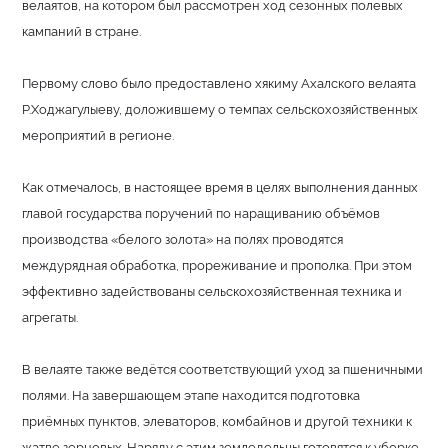
велаятов, на котором был рассмотрен ход сезонных полевых
кампаний в стране.
Первому слово было предоставлено хякиму Ахалского велаята
Р.Ходжагулыеву, доложившему о темпах сельскохозяйственных
мероприятий в регионе.
Как отмечалось, в настоящее время в целях выполнения данных
главой государства поручений по наращиванию объёмов
производства «белого золота» на полях проводятся
междурядная обработка, прореживание и прополка. При этом
эффективно задействованы сельскохозяйственная техника и
агрегаты.
В велаяте также ведётся соответствующий уход за пшеничными
полями. На завершающем этапе находится подготовка
приёмных пунктов, элеваторов, комбайнов и другой техники к
жатве зерновых. Наряду с этим земледельцы готовятся к уборке,