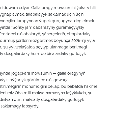
ri dowam edýär. Galla oragy möwsümini ýokary hilli
ýygnap almak, talabalaýyk saklamak üçin üçin
kärendeçiler tarapyndan ýüpek gurçugyna ideg etmek
ýatda “Soňky jaň” dabarasyny guramaçylykly
rezidentiniň obalaryň, şäherçeleriň, etraplardaky
-durmuş şertlerini özgertmek boýunça 2028-nji ýyla
a, şu ýyl welaýatda açylyp ulanmaga berilmegi
tly desgalardaky hem-de binalardaky gurluşyk
ygynda jogapkärli möwsümiň — galla oragynyň
laýyk taýýarlyk görülmeginiň, gowaça
 ýetirilmeginiň möhümdigini belläp, bu babatda häkime
dentimiz Oba milli maksatnamasyna laýyklykda, şu
irilýän dürli maksatly desgalardaky gurluşyk
kde saklamagy tabşyrdy.