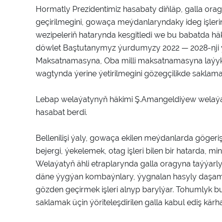
Hormatly Prezidentimiz hasabaty diňläp, galla o
geçirilmegini, gowaça meýdanlaryndaky ideg işlerin
wezipeleriň hatarynda kesgitledi we bu babatda häk
döwlet Baştutanymyz ýurdumyzy 2022 — 2028-nji
Maksatnamasyna, Oba milli maksatnamasyna laýyklyk
wagtynda ýerine ýetirilmegini gözegçilikde saklam
Lebap welaýatynyň häkimi Ş.Amangeldiýew welaýat
hasabat berdi.
Bellenilişi ýaly, gowaça ekilen meýdanlarda göger
bejergi, ýekelemek, otag işleri bilen bir hatarda, mine
Welaýatyň ähli etraplarynda galla oragyna taýýarly
däne ýygýan kombaýnlary, ýygnalan hasyly daşam
gözden geçirmek işleri alnyp barylýar. Tohumlyk 
saklamak üçin ýöriteleşdirilen galla kabul ediş kä