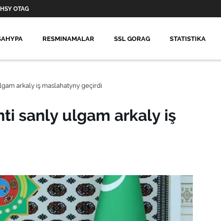
HSY OTAG
SAHYPA
RESMINAMALAR
SSL GORAG
STATISTIKA
lgam arkaly iş maslahatyny geçirdi
i sanly ulgam arkaly iş