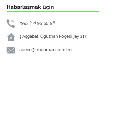
Habarlaşmak üçin
+993 (12) 95-55-96
ş.Aşgabat, Oguzhan köçesi, jaý 217.
admin@tmdomain.com.tm