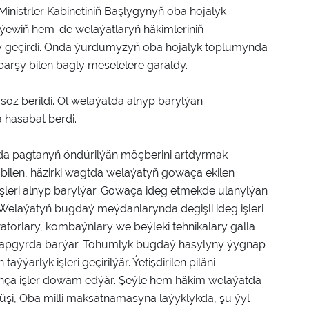
istrler Kabinetiniň Başlygynyň oba hojalyk
ýewiň hem-de welaýatlaryň häkimleriniň
y geçirdi. Onda ýurdumyzyň oba hojalyk toplumynda
barşy bilen bagly meselelere garaldy.
söz berildi. Ol welaýatda alnyp barylýan
 hasabat berdi.
yzda pagtanyň öndürilýän möçberini artdyrmak
bilen, häzirki wagtda welaýatyň gowaça ekilen
şleri alnyp barylýar. Gowaça ideg etmekde ulanylýan
. Welaýatyň bugdaý meýdanlarynda degişli ideg işleri
atorlary, kombaýnlary we beýleki tehnikalary galla
tapgyrda barýar. Tohumlyk bugdaý hasylyny ýygnap
arlyk işleri geçirilýär. Ýetişdirilen piläni
a işler dowam edýär. Şeýle hem häkim welaýatda
üşi, Oba milli maksatnamasyna laýyklykda, şu ýyl