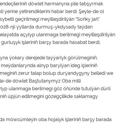
ndeçileriniň döwlet harmanyna pile tabşyrmak
erine ýetirendiklerini habar berdi. Şeýle-de ol
tli geçirilmegi meýilleşdirilýän “Soňky jaň”
2028-nji ýyllarda durmuş-ykdysady taýdan
laýatda açylyp ulanmaga berilmegi meýilleşdirilýän
urluşyk işleriniň barşy barada hasabat berdi.
gyna ýokary derejede taýýarlyk görülmeginiň,
eýdanlarynda alnyp barylýan ideg işleriniň
ilmeginiň zerur talap bolup durýandygyny belledi we
ýle-de döwlet Baştutanymyz Oba milli
lyp ulanmaga berilmegi göz öňünde tutulýan dürli
liniň üpjün edilmegini gözegçilikde saklamagy
a möwsümleýin oba hojalyk işleriniň barşy barada