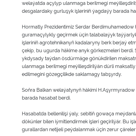
welaýatda açylyp ulanmaga berilmegi meýilleşdir
desgalardaky gurluşyk işleriniň ýagdaýy barada ha
Hormatly Prezidentimiz Serdar Berdimuhamedow h
guramaçylykly geçirmek üçin talabalaýyk taýýarl
işleriniň agrotehnikanyň kadalaryny berk berjaý et
çekip, bu ugurda häkime anyk görkezmeleri berd
ykdysady taýdan ösdürmäge gönükdirilen maksatna
ulanmaga berilmegi meýilleşdirilýän dürli maksatly 
edilmegini gözegçilikde saklamagy tabşyrdy.
Soňra Balkan welaýatynyň häkimi H.Aşyrmyradow w
barada hasabat berdi.
Hasabatda bellenilişi ýaly, sebitiň gowaça meýdanl
dökünler bilen iýmitlendirmek işleri geçirilýär. Bu 
gurallardan netijeli peýdalanmak üçin zerur çäreler