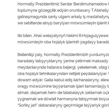
Hormatly Prezidentimiz Serdar Berdimuhamedow Min
toplumyna gözegçilik edýän orunbasary T.Atahally
gatnaşmagynda sanly ulgam arkaly iş maslahatyn
we sebitlerde alnyp barylýan möwsümleýin işleriň 
Ilki bilen, Ahal welaýatynyň häkimi R.Hojagulyýewe 
möwsümleýin oba hojalyk işleriniň ýagdaýy barada
Bellenilişi ýaly, hormatly Prezidentimiziň ýurdum
baradaky tabşyryklaryny ýerine ýetirmek maksady 
meýdanlarynda hatarara bejergi, ýekelemek, otag i
oba hojalyk tehnikalaryndan netijeli peýdalanylýar
dowam edýär. Galla kabul ediş kärhanalaryny, elew
oragy möwsümine taýýarlamak işleri tamamlaýjy 
almak, daşamak hem-de talabalaýyk saklamak üçin taýý
ýygnamak we döwlet harmanyna tabşyrmak boýunç
“Soňky jaň” dabaralaryny geçirmäge taýýarlyk görl