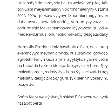
Hasabatyň dowamynda häkim welaýatyň pileçi käre
boýunça meýilnamalaýyn borçnamalaryny üstünlikli ý
2023-2024-nji okuw ýylynyň tamamlanmagy mynasybe
dabarasyna taýýarlyk görlüşi, ýurdumyzy 2022 — 
ösdürmegiň Maksatnamasyna laýyklykda, şu ýyl we
medeni-durmuş, önümçilik maksatly desgalardaky g
Hormatly Prezidentimiz hasabaty diňläp, galla ora
ekerançylyk meýdanlarynda, hususan-da, gowaça m
agrotehnikanyň kadalaryna laýyklykda ýerine ýetir
bu babatda häkime birnäçe tabşyryklary berdi. Şe
maksatnamasyna laýyklykda, şu ýyl welaýatda açy
maksatly desgalardaky gurluşyk işleriniň ýokary hi
tabşyrdy.
Soňra Mary welaýatynyň häkimi B.Orazow welaýatd
hasabat berdi.