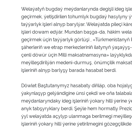
Welaýatyň bugdaý meýdanlarynda degişli ideg işle
geçirmek, ýetişdirilen tohumlyk bugdaý hasylyny 
taýýarlyk işleri alnyp barylýar. Welaýatda pileçi 
işleri dowam edýär. Mundan başga-da, häkim wela
geçirmek üçin taýýarlyk görlüşi , «Türkmenistanyň P
şäherleriň we etrap merkezleriniň ilatynyň ýaşaýyş
çenli döwür üçin Milli maksatnamasyna» laýyklykd
meýilleşdirilýän medeni-durmuş, önümçilik maksa
işleriniň alnyp barlyşy barada hasabat berdi.
Döwlet Baştutanymyz hasabaty diňläp, oba hojal
ýakynlaşyp gelýändigine ünsi çekdi we oňa talaba
meýdanlaryndaky ideg işleriniň ýokary hilli ýerine
anyk tabşyryklary berdi. Şeýle hem hormatly Prezi
ýyl welaýatda açylyp ulanmaga berilmegi meýilleşd
işleriniň ýokary hilli ýerine ýetirilmegini gözegçili