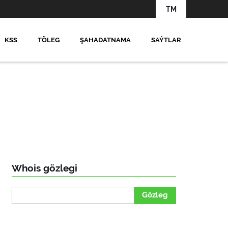
TM
KSS
TÖLEG
ŞAHADATNAMA
SAÝTLAR
Whois gözlegi
Gözleg