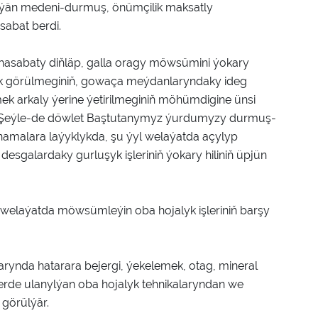
ilýän medeni-durmuş, önümçilik maksatly
sabat berdi.
asabaty diňläp, galla oragy möwsümini ýokary
yk görülmeginiň, gowaça meýdanlaryndaky ideg
mek arkaly ýerine ýetirilmeginiň möhümdigine ünsi
i. Şeýle-de döwlet Baştutanymyz ýurdumyzy durmuş-
malara laýyklykda, şu ýyl welaýatda açylyp
desgalardaky gurluşyk işleriniň ýokary hiliniň üpjün
elaýatda möwsümleýin oba hojalyk işleriniň barşy
arynda hatarara bejergi, ýekelemek, otag, mineral
işlerde ulanylýan oba hojalyk tehnikalaryndan we
 görülýär.