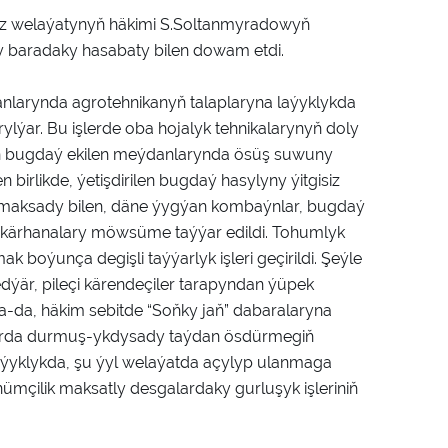
guz welaýatynyň häkimi S.Soltanmyradowyň
y baradaky hasabaty bilen dowam etdi.
anlarynda agrotehnikanyň talaplaryna laýyklykda
rylýar. Bu işlerde oba hojalyk tehnikalarynyň doly
itiň bugdaý ekilen meýdanlarynda ösüş suwuny
en birlikde, ýetişdirilen bugdaý hasylyny ýitgisiz
maksady bilen, däne ýygýan kombaýnlar, bugdaý
ş kärhanalary möwsüme taýýar edildi. Tohumlyk
boýunça degişli taýýarlyk işleri geçirildi. Şeýle
r, pileçi kärendeçiler tarapyndan ýüpek
a-da, häkim sebitde “Soňky jaň” dabaralaryna
llarda durmuş-ykdysady taýdan ösdürmegiň
yklykda, şu ýyl welaýatda açylyp ulanmaga
mçilik maksatly desgalardaky gurluşyk işleriniň