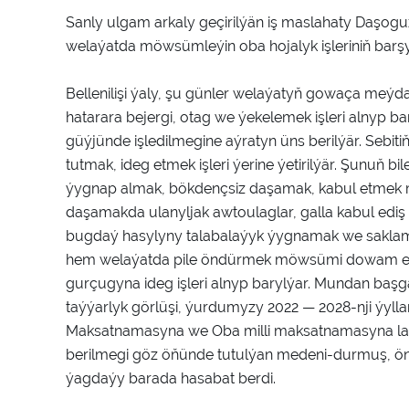
Sanly ulgam arkaly geçirilýän iş maslahaty Daşo
welaýatda möwsümleýin oba hojalyk işleriniň barş
Bellenilişi ýaly, şu günler welaýatyň gowaça meýd
hatarara bejergi, otag we ýekelemek işleri alnyp ba
güýjünde işledilmegine aýratyn üns berilýär. Seb
tutmak, ideg etmek işleri ýerine ýetirilýär. Şunuň bil
ýygnap almak, bökdençsiz daşamak, kabul etmek 
daşamakda ulanyljak awtoulaglar, galla kabul edi
bugdaý hasylyny talabalaýyk ýygnamak we saklamak 
hem welaýatda pile öndürmek möwsümi dowam edýä
gurçugyna ideg işleri alnyp barylýar. Mundan başg
taýýarlyk görlüşi, ýurdumyzy 2022 — 2028-nji ýy
Maksatnamasyna we Oba milli maksatnamasyna laý
berilmegi göz öňünde tutulýan medeni-durmuş, önü
ýagdaýy barada hasabat berdi.