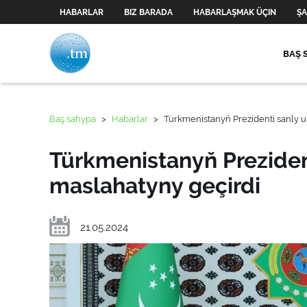
HABARLAR
BIZ BARADA
HABARLAŞMAK ÜÇIN
ŞA
BAŞ 
Baş sahypa
>
Habarlar
>
Türkmenistanyň Prezidenti sanly u
Türkmenistanyň Prezident
maslahatyny geçirdi
21.05.2024