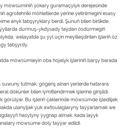
ragy möwsüminiň ýokary guramaçylyk derejesinde
iň agrotehniki möhletlerde ýerine ýetirilmegini esasy
ime anyk tabşyryklary berdi. Şunuň bilen birlikde,
 ýyllarda durmuş-ykdysady taýdan ösdürmegiň
da, welaýatda şu ýyl üçin meýilleşdirilen işleriň öz
agy tabşyrdy.
da möwsümleýin oba hojalyk işleriniň barşy barada
iş suwuny tutmak, gögeriş alnan ýerlerde hatarara
ral dökünler bilen iýmitlendirmek işlerine girişildi.
k görülýär. Bu işleriň çäklerinde möwsümde işlediljek
akda ulanyljak ýük awtoulaglaryny taýýarlamak we
bugdaýyň hasylyny ýygnap almak, kada laýyk
rhanalary möwsüme doly taýýar edildi.