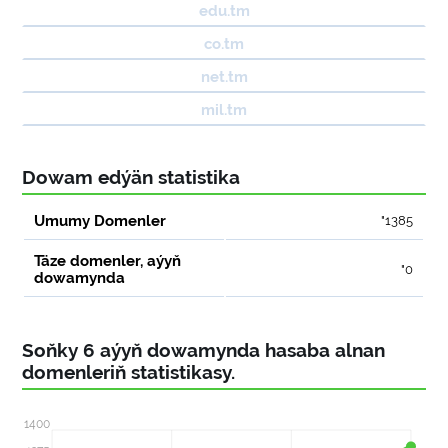
edu.tm
co.tm
net.tm
mil.tm
Dowam edýän statistika
Umumy Domenler
"1385
Täze domenler, aýyň
"0
dowamynda
Soňky 6 aýyň dowamynda hasaba alnan
domenleriň statistikasy.
1400