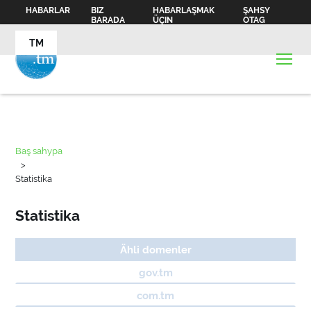
HABARLAR
BIZ
HABARLAŞMAK
ŞAHSY
BARADA
ÜÇIN
OTAG
TM
Baş sahypa
>
Statistika
Statistika
Ähli domenler
gov.tm
com.tm