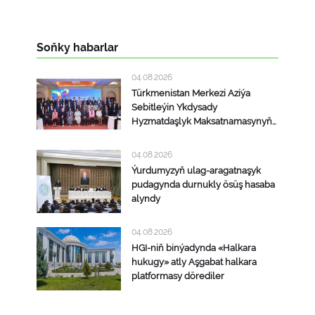
Soňky habarlar
04.08.2026
Türkmenistan Merkezi Aziýa
Sebitleýin Ykdysady
Hyzmatdaşlyk Maksatnamasynyň
maslahat beriş duşuşygyna
gatnaşdy
04.08.2026
Ýurdumyzyň ulag-aragatnaşyk
pudagynda durnukly ösüş hasaba
alyndy
04.08.2026
HGI-niň binýadynda «Halkara
hukugy» atly Aşgabat halkara
platformasy dörediler