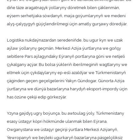
diňe täze aragatnaşyk ýollaryny döretmek bilen çäklenmän,
eýsem serhetýaka söwdanyň, maýa goýumlarynyň we medeni
alyş-çalyşygyň güýçlendirilmegi üçin amatly gurşawy döredýär.
Logistika nukdaýnazardan seredeniňde, bu ugur kyn we uzak
aýlaw ýollaryny geçmän, Merkezi Aziýa ýurtlaryna we goňşy
sebitlere Pars aýlagyndaky Eýranyň portlaryna göni we netijeli
çykalgany açýar. Bu bolsa ýükleriň iberilmeginiň wagtlaryny we
eltmek üçin çykdajylaryny ep-esli azaldýar we Türkmenistanyň
çäginden geçen geçelgelerini Ýakyn Gündogar, Günorta Aziýa
ýurtlaryna we dünýä bazarlaryna harydyň eksport-impordy üçin
has özüne çekiji edip görkezýär.
Yzyna gaýdyş ugry boýunça, bu awtoulag ýoly, Türkmenistany
esasy üstaşyr köpri hökmünde ulanmak bilen Eýrana,
Owganystana we üstaşyr geçiriji ýurtlara Merkezi Aziýanyň,
Ýewropanyň we beýleki ugurkaryň bazarlaryna päsgelçiliksiz