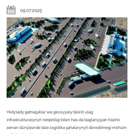
09.07.2025
Ykdysady gatnaşyklar we geosyýasy täsiriň ulag
infrastrukturasynyň netijeliligi bilen has-da baglanyşýan häzirki
zaman dünýäsinde täze logistika şahalarynyň döredilmegi möhüm