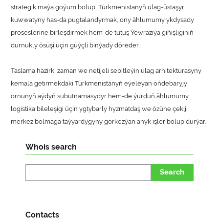
strategik maýa goýum bolup, Türkmenistanyň ulag-üstaşyr
kuwwatyny has-da pugtalandyrmak, ony ählumumy ykdysady
proseslerine birleşdirmek hem-de tutuş Ýewraziýa giňişliginiň
durnukly ösüşi üçin güýçli binýady döreder.
Taslama häzirki zaman we netijeli sebitleýin ulag arhitekturasyny
kemala getirmekdäki Türkmenistanyň eýeleýän öňdebaryjy
ornunyň aýdyň subutnamasydyr hem-de ýurduň ählumumy
logistika bileleşigi üçin ygtybarly hyzmatdaş we özüne çekiji
merkez bolmaga taýýardygyny görkezýän anyk işler bolup durýar.
Whois search
Search
Contacts