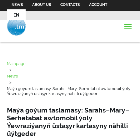
NEWS
ABOUT US
CONTACTS
ACCOUNT
EN
Mainpage
>
News
>
Maýa goýum taslamasy: Sarahs–Mary–Serhetabat awtomobil ýoly
Ýewraziýanyň üstaşyr kartasyny nähilli üýtgeder
Maýa goýum taslamasy: Sarahs–Mary–
Serhetabat awtomobil ýoly
Ýewraziýanyň üstaşyr kartasyny nähilli
üýtgeder