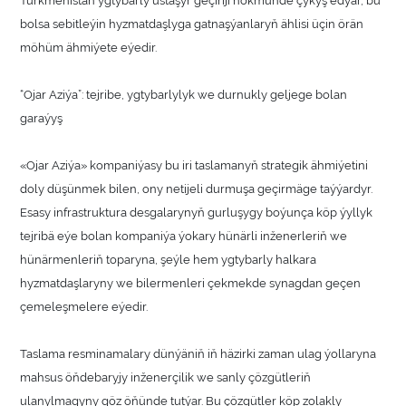
bolsa sebitleýin hyzmatdaşlyga gatnaşýanlaryň ählisi üçin örän
möhüm ähmiýete eýedir.
“Ojar Aziýa”: tejribe, ygtybarlylyk we durnukly geljege bolan
garaýyş
«Ojar Aziýa» kompaniýasy bu iri taslamanyň strategik ähmiýetini
doly düşünmek bilen, ony netijeli durmuşa geçirmäge taýýardyr.
Esasy infrastruktura desgalarynyň gurluşygy boýunça köp ýyllyk
tejribä eýe bolan kompaniýa ýokary hünärli inženerleriň we
hünärmenleriň toparyna, şeýle hem ygtybarly halkara
hyzmatdaşlaryny we bilermenleri çekmekde synagdan geçen
çemeleşmelere eýedir.
Taslama resminamalary dünýäniň iň häzirki zaman ulag ýollaryna
mahsus öňdebaryjy inženerçilik we sanly çözgütleriň
ulanylmagyny göz öňünde tutýar. Bu çözgütler köp zolakly