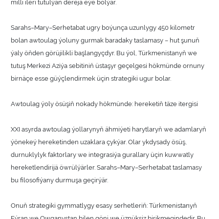
milli ileri tutulýan derejä eýe bolýar.
Sarahs–Mary–Serhetabat ugry boýunça uzunlygy 450 kilometr
bolan awtoulag ýoluny gurmak baradaky taslamasy – hut şunuň
ýaly öňden görüjilikli başlangyçdyr. Bu ýol, Türkmenistanyň we
tutuş Merkezi Aziýa sebitiniň üstaşyr geçelgesi hökmünde ornuny
birnäçe esse güýçlendirmek üçin strategiki ugur bolar.
Awtoulag ýoly ösüşiň nokady hökmünde: hereketiň täze itergisi
XXI asyrda awtoulag ýollarynyň ähmiýeti harytlaryň we adamlaryň
ýönekeý hereketinden uzaklara çykýar. Olar ykdysady ösüş,
durnuklylyk faktorlary we integrasiýa gurallary üçin kuwwatly
hereketlendirijä öwrülýärler. Sarahs–Mary–Serhetabat taslamasy
bu filosofiýany durmuşa geçirýär.
Onuň strategiki gymmatlygy esasy serhetleriň: Türkmenistanyň
Eýran we Owganystan bilen göni we üznüksiz birikmegindedir. Bu