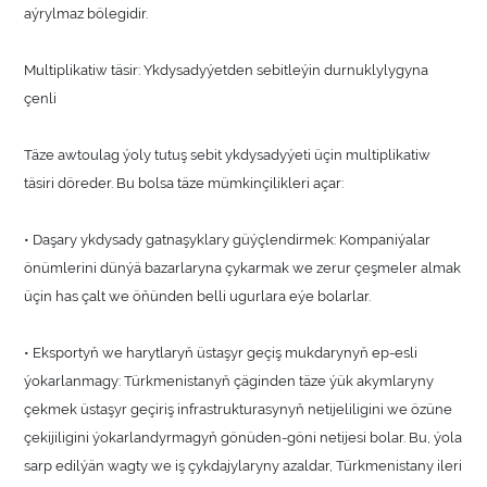
aýrylmaz bölegidir.
Multiplikatiw täsir: Ykdysadyýetden sebitleýin durnuklylygyna
çenli
Täze awtoulag ýoly tutuş sebit ykdysadyýeti üçin multiplikatiw
täsiri döreder. Bu bolsa täze mümkinçilikleri açar:
• Daşary ykdysady gatnaşyklary güýçlendirmek: Kompaniýalar
önümlerini dünýä bazarlaryna çykarmak we zerur çeşmeler almak
üçin has çalt we öňünden belli ugurlara eýe bolarlar.
• Eksportyň we harytlaryň üstaşyr geçiş mukdarynyň ep-esli
ýokarlanmagy: Türkmenistanyň çäginden täze ýük akymlaryny
çekmek üstaşyr geçiriş infrastrukturasynyň netijeliligini we özüne
çekijiligini ýokarlandyrmagyň gönüden-göni netijesi bolar. Bu, ýola
sarp edilýän wagty we iş çykdajylaryny azaldar, Türkmenistany ileri