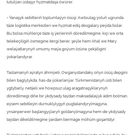
tutulýan üstaşyr hyzmatdaşa öwürer.
• Ýanaşyk sebitleriň toplumlaýyn ösüşi: Awtoulag ýoluň ugrunda
täze logistika merkezleri we hyzmat ediş desgalary peýda bolar.
Bu bolsa müňlerçe täze iş ýerleriniň döredilmegine, kiçi we orta
telekeçiligiň ösmegine itergi berer, şeýle hem Ahal we Mary
welaýatlarynyň umumy maýa goýum özüne çekijiligini
ýokarlandyrar.
Taslamanyň aýratyn ähmiýeti, Owganystandaky oňyn ösüş depgini
bilen baglylykda, has-da ýokarlanýar. Türkmenistanyň üsti bilen
ygtybarly, netijeli we howpsuz ulag aragatnaşyklarynyň
döredilmegi diňe bir ykdysady taýdan maksadalaýyk ädim bolman,
eýsem sebitleýin durnuklylygyň pugtalandyrylmagyna,
ynsanperwer başlangyçlaryň goldanylmagyna hem-de ykdysady
taýdan dikeldilmegine ýardam bermäge möhüm goşantdyr.
Türkmenistan ygtybarly üstaşyr geçiriji hökmünde çykyş edýär, bu