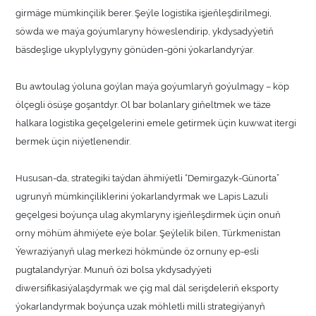
girmäge mümkinçilik berer. Şeýle logistika işjeňleşdirilmegi,
söwda we maýa goýumlaryny höweslendirip, ykdysadyýetiň
bäsdeşlige ukyplylygyny gönüden-göni ýokarlandyrýar.
Bu awtoulag ýoluna goýlan maýa goýumlaryň goýulmagy – köp
ölçegli ösüşe goşantdyr. Ol bar bolanlary giňeltmek we täze
halkara logistika geçelgelerini emele getirmek üçin kuwwat itergi
bermek üçin niýetlenendir.
Hususan-da, strategiki taýdan ähmiýetli “Demirgazyk-Günorta”
ugrunyň mümkinçiliklerini ýokarlandyrmak we Lapis Lazuli
geçelgesi boýunça ulag akymlaryny işjeňleşdirmek üçin onuň
orny möhüm ähmiýete eýe bolar. Şeýlelik bilen, Türkmenistan
Ýewraziýanyň ulag merkezi hökmünde öz ornuny ep-esli
pugtalandyrýar. Munuň özi bolsa ykdysadyýeti
diwersifikasiýalaşdyrmak we çig mal däl serişdeleriň eksporty
ýokarlandyrmak boýunça uzak möhletli milli strategiýanyň