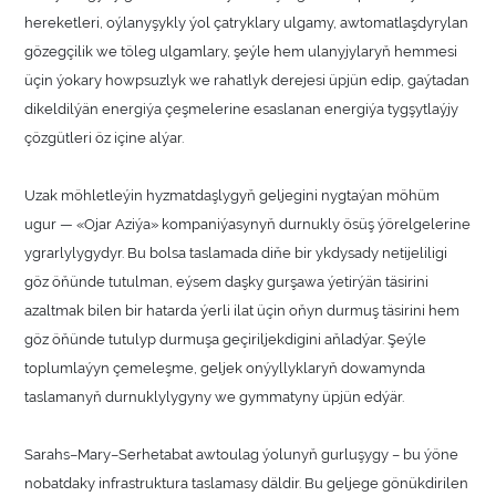
hereketleri, oýlanyşykly ýol çatryklary ulgamy, awtomatlaşdyrylan
gözegçilik we töleg ulgamlary, şeýle hem ulanyjylaryň hemmesi
üçin ýokary howpsuzlyk we rahatlyk derejesi üpjün edip, gaýtadan
dikeldilýän energiýa çeşmelerine esaslanan energiýa tygşytlaýjy
çözgütleri öz içine alýar.
Uzak möhletleýin hyzmatdaşlygyň geljegini nygtaýan möhüm
ugur — «Ojar Aziýa» kompaniýasynyň durnukly ösüş ýörelgelerine
ygrarlylygydyr. Bu bolsa taslamada diňe bir ykdysady netijeliligi
göz öňünde tutulman, eýsem daşky gurşawa ýetirýän täsirini
azaltmak bilen bir hatarda ýerli ilat üçin oňyn durmuş täsirini hem
göz öňünde tutulyp durmuşa geçiriljekdigini aňladýar. Şeýle
toplumlaýyn çemeleşme, geljek onýyllyklaryň dowamynda
taslamanyň durnuklylygyny we gymmatyny üpjün edýär.
Sarahs–Mary–Serhetabat awtoulag ýolunyň gurluşygy – bu ýöne
nobatdaky infrastruktura taslamasy däldir. Bu geljege gönükdirilen