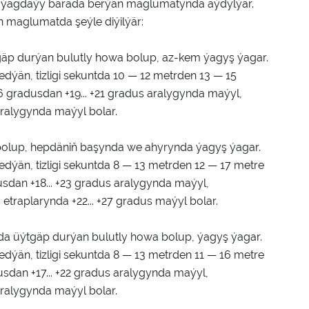
 ýagdaýy barada berýän maglumatynda aýdylýar.
n maglumatda şeýle diýilýär:
äp durýan bulutly howa bolup, az-kem ýagyş ýagar.
än, tizligi sekuntda 10 — 12 metrden 13 — 15
16 gradusdan +19... +21 gradus aralygynda maýyl,
 aralygynda maýyl bolar.
bolup, hepdäniň başynda we ahyrynda ýagyş ýagar.
än, tizligi sekuntda 8 — 13 metrden 12 — 17 metre
dusdan +18... +23 gradus aralygynda maýyl,
 etraplarynda +22... +27 gradus maýyl bolar.
da üýtgäp durýan bulutly howa bolup, ýagyş ýagar.
än, tizligi sekuntda 8 — 13 metrden 11 — 16 metre
usdan +17... +22 gradus aralygynda maýyl,
 aralygynda maýyl bolar.