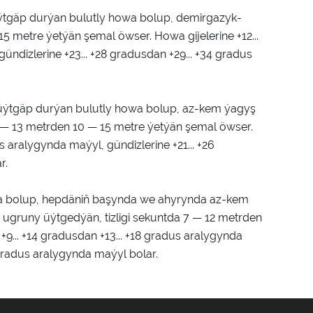
ýtgäp durýan bulutly howa bolup, demirgazyk-
5 metre ýetýän şemal öwser. Howa gijelerine +12...
ündizlerine +23... +28 gradusdan +29... +34 gradus
üýtgäp durýan bulutly howa bolup, az-kem ýagyş
 — 13 metrden 10 — 15 metre ýetýän şemal öwser.
us aralygynda maýyl, gündizlerine +21... +26
r.
a bolup, hepdäniň başynda we ahyrynda az-kem
gruny üýtgedýän, tizligi sekuntda 7 — 12 metrden
+9... +14 gradusdan +13... +18 gradus aralygynda
 gradus aralygynda maýyl bolar.