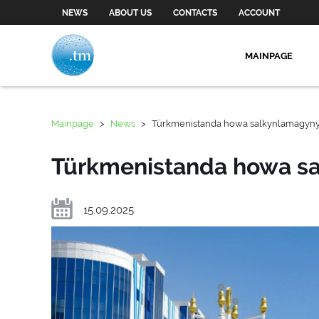
NEWS
ABOUT US
CONTACTS
ACCOUNT
MAINPAGE
Mainpage
>
News
>
Türkmenistanda howa salkynlamagyn
Türkmenistanda howa s
15.09.2025