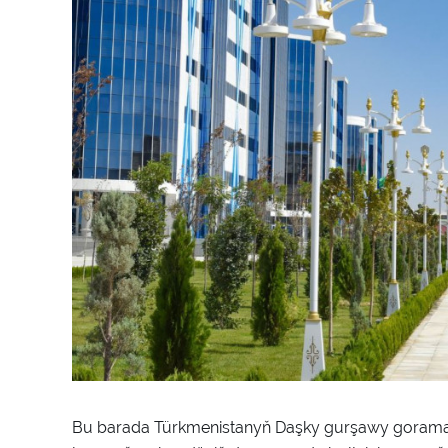
Bu barada Türkmenistanyň Daşky gurşawy goramak m