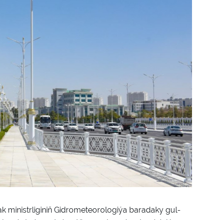
inistrliginiň Gidrometeorologiýa baradaky gul­­