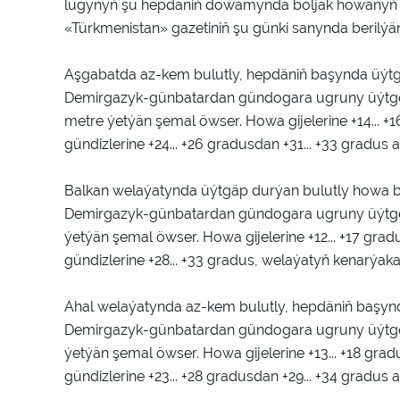
lugynyň şu hepdäniň dowamynda boljak howanyň
«Türkmenistan» gazetiniň şu günki sanynda berilýä
Aşgabatda az-kem bulutly, hepdäniň başynda üýtg
Demirgazyk-günbatardan gündogara ugruny üýtgedý
metre ýetýän şemal öwser. Howa gijelerine +14... +
gündizlerine +24... +26 gradusdan +31... +33 gradus
Balkan welaýatynda üýtgäp durýan bulutly howa 
Demirgazyk-günbatardan gündogara ugruny üýtgedý
ýetýän şemal öwser. Howa gijelerine +12... +17 gra
gündizlerine +28... +33 gradus, welaýatyň kenarýaka
Ahal welaýatynda az-kem bulutly, hepdäniň başyn
Demirgazyk-günbatardan gündogara ugruny üýtgedý
ýetýän şemal öwser. Howa gijelerine +13... +18 grad
gündizlerine +23... +28 gradusdan +29... +34 gradus