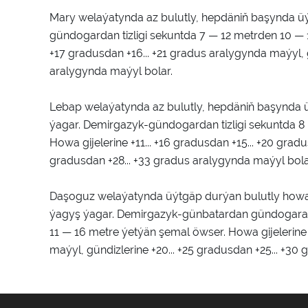
Mary welaýatynda az bulutly, hepdäniň başynda ü
gündogardan tizligi sekuntda 7 — 12 metrden 10 — 1
+17 gradusdan +16... +21 gradus aralygynda maýyl, g
aralygynda maýyl bolar.
Lebap welaýatynda az bulutly, hepdäniň başynda 
ýagar. Demirgazyk-gündogardan tizligi sekuntda 8
Howa gijelerine +11... +16 gradusdan +15... +20 grad
gradusdan +28... +33 gradus aralygynda maýyl bola
Daşoguz welaýatynda üýtgäp durýan bulutly how
ýagyş ýagar. Demirgazyk-günbatardan gündogara u
11 — 16 metre ýetýän şemal öwser. Howa gijelerine 
maýyl, gündizlerine +20... +25 gradusdan +25... +30