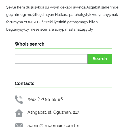
Şeýle hem duşuşykda şu ýylyň dekabr aýynda Aşgabat şäherinde
geçirilmegi meýilleşdirilýän Halkara parahatçylyk we ynanyşmak
forumyna ÝUNISEF-iň wekiliýetiniň gatnaşmagy bilen
baglanyşykly meseleler ara alnyp maslahatlaşyldy.
Whois search
Search
Contacts
+993 (12) 95-55-96
Ashgabat, st. Oguzhan, 217.
admin@tmdomain.com.tm