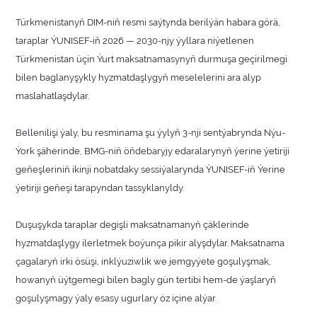
Türkmenistanyň DIM-niň resmi saýtynda berilýän habara görä,
taraplar ÝUNISEF-iň 2026 — 2030-njy ýyllara niýetlenen
Türkmenistan üçin Ýurt maksatnamasynyň durmuşa geçirilmegi
bilen baglanyşykly hyzmatdaşlygyň meselelerini ara alyp
maslahatlaşdylar.
Bellenilişi ýaly, bu resminama şu ýylyň 3-nji sentýabrynda Nýu-
Ýork şäherinde, BMG-niň öňdebaryjy edaralarynyň ýerine ýetiriji
geňeşleriniň ikinji nobatdaky sessiýalarynda ÝUNISEF-iň Ýerine
ýetiriji geňeşi tarapyndan tassyklanyldy.
Duşuşykda taraplar degişli maksatnamanyň çäklerinde
hyzmatdaşlygy ilerletmek boýunça pikir alyşdylar. Maksatnama
çagalaryň irki ösüşi, inklýuziwlik we jemgyýete goşulyşmak,
howanyň üýtgemegi bilen bagly gün tertibi hem-de ýaşlaryň
goşulyşmagy ýaly esasy ugurlary öz içine alýar.