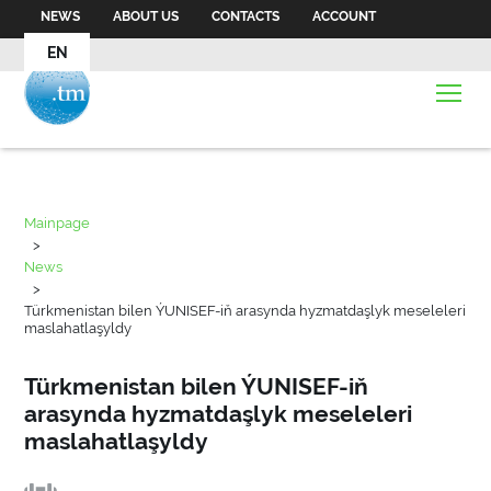
NEWS
ABOUT US
CONTACTS
ACCOUNT
EN
Mainpage
>
News
>
Türkmenistan bilen ÝUNISEF-iň arasynda hyzmatdaşlyk meseleleri
maslahatlaşyldy
Türkmenistan bilen ÝUNISEF-iň
arasynda hyzmatdaşlyk meseleleri
maslahatlaşyldy