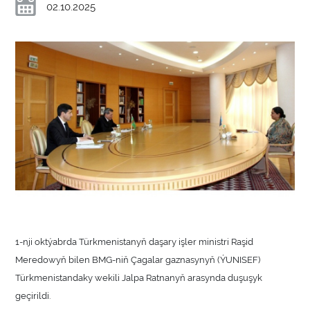
02.10.2025
1-nji oktýabrda Türkmenistanyň daşary işler ministri Raşid
Meredowyň bilen BMG-niň Çagalar gaznasynyň (ÝUNISEF)
Türkmenistandaky wekili Jalpa Ratnanyň arasynda duşuşyk
geçirildi.