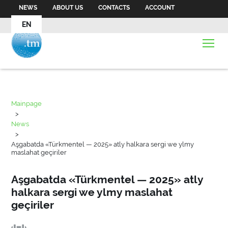
NEWS
ABOUT US
CONTACTS
ACCOUNT
EN
Mainpage
>
News
>
Aşgabatda «Türkmentel — 2025» atly halkara sergi we ylmy
maslahat geçiriler
Aşgabatda «Türkmentel — 2025» atly
halkara sergi we ylmy maslahat
geçiriler