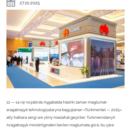
27.10.2025
12 — 14-nji noýabrda Aşgabatda häzirki zaman maglumat-
aragatnaşyk tehnologiýalaryna bagyşlanan «Türkmentel — 2025»
atly halkara sergi we ylmy maslahat geçiriler. Türkmenistanyň
Aragatnaşyk ministrliginden berlen maglumata görä, bu çäre