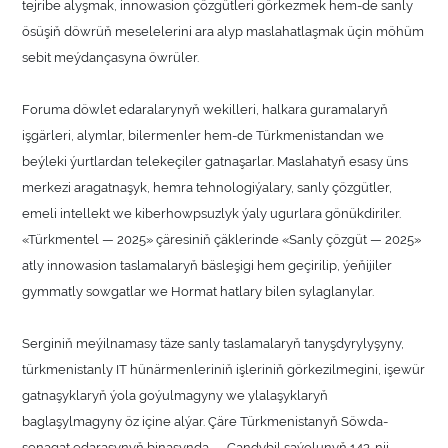
tejribe alyşmak, innowasion çözgütleri görkezmek hem-de sanly
ösüşiň döwrüň meselelerini ara alyp maslahatlaşmak üçin möhüm
sebit meýdançasyna öwrüler.
Foruma döwlet edaralarynyň wekilleri, halkara guramalaryň
işgärleri, alymlar, bilermenler hem-de Türkmenistandan we
beýleki ýurtlardan telekeçiler gatnaşarlar. Maslahatyň esasy üns
merkezi aragatnaşyk, hemra tehnologiýalary, sanly çözgütler,
emeli intellekt we kiberhowpsuzlyk ýaly ugurlara gönükdiriler.
«Türkmentel — 2025» çäresiniň çäklerinde «Sanly çözgüt — 2025»
atly innowasion taslamalaryň bäsleşigi hem geçirilip, ýeňijiler
gymmatly sowgatlar we Hormat hatlary bilen sylaglanylar.
Serginiň meýilnamasy täze sanly taslamalaryň tanyşdyrylyşyny,
türkmenistanly IT hünärmenleriniň işleriniň görkezilmegini, işewür
gatnaşyklaryň ýola goýulmagyny we ylalaşyklaryň
baglaşylmagyny öz içine alýar. Çäre Türkmenistanyň Söwda-
senagat edarasynyň binasynda — Çandybil şaýolunyň 143-nji