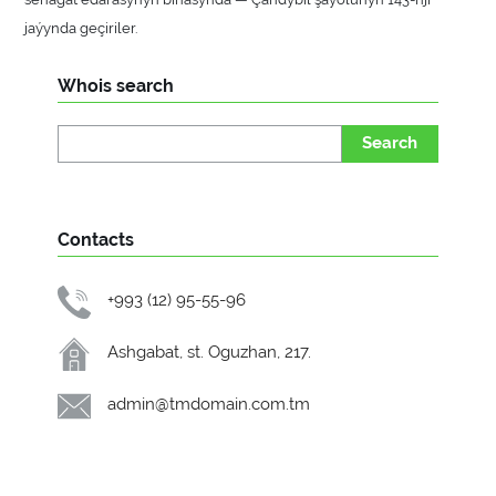
jaýynda geçiriler.
Whois search
Search
Contacts
+993 (12) 95-55-96
Ashgabat, st. Oguzhan, 217.
admin@tmdomain.com.tm