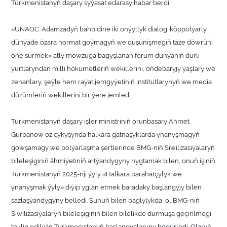
Türkmenistanyň daşary syýasat edarasy habar berdi.
«UNAOC: Adamzadyň bähbidine iki onýyllyk dialog: köppolýarly
dünýäde özara hormat goýmagyň we düşünişmegiň täze döwrüni
öňe sürmek» atly mowzuga bagyşlanan forum dünýäniň dürli
ýurtlaryndan milli hökümetleriň wekillerini, öňdebaryjy ýaşlary we
zenanlary, şeýle hem raýat jemgyýetiniň institutlarynyň we media
düzümleriň wekillerini bir ýere jemledi.
Türkmenistanyň daşary işler ministriniň orunbasary Ahmet
Gurbanow öz çykyşynda halkara gatnaşyklarda ynanyşmagyň
gowşamagy we polýarlaşma şertlerinde BMG-niň Siwilizasiýalaryň
bileleşiginiň ähmiýetiniň artýandygyny nygtamak bilen, onuň işiniň
Türkmenistanyň 2025-nji ýyly «Halkara parahatçylyk we
ynanyşmak ýyly» diýip yglan etmek baradaky başlangyjy bilen
sazlaşýandygyny belledi. Şunuň bilen baglylykda, ol BMG-niň
Siwilizasiýalaryň bileleşiginiň bilen bilelikde durmuşa geçirilmegi
teklip edilýän Türkmenistanyň başlangyçlaryny hödürledi. Olaryň