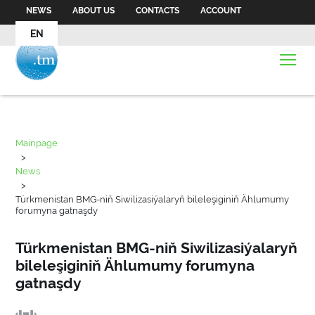
NEWS
ABOUT US
CONTACTS
ACCOUNT
EN
Mainpage
>
News
>
Türkmenistan BMG-niň Siwilizasiýalaryň bileleşiginiň Ählumumy
forumyna gatnaşdy
Türkmenistan BMG-niň Siwilizasiýalaryň
bileleşiginiň Ählumumy forumyna
gatnaşdy