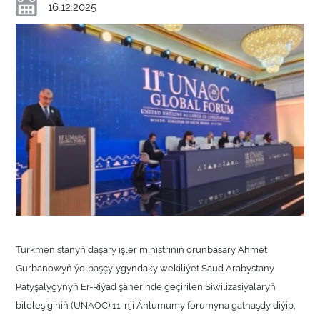
16.12.2025
Türkmenistanyň daşary işler ministriniň orunbasary Ahmet
Gurbanowyň ýolbaşçylygyndaky wekiliýet Saud Arabystany
Patyşalygynyň Er-Riýad şäherinde geçirilen Siwilizasiýalaryň
bileleşiginiň (UNAOC) 11-nji Ählumumy forumyna gatnaşdy diýip,