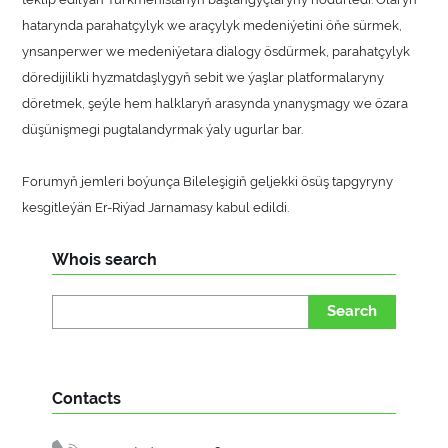
hatarynda parahatçylyk we araçylyk medeniýetini öňe sürmek,
ynsanperwer we medeniýetara dialogy ösdürmek, parahatçylyk
döredijilikli hyzmatdaşlygyň sebit we ýaşlar platformalaryny
döretmek, şeýle hem halklaryň arasynda ynanyşmagy we özara
düşünişmegi pugtalandyrmak ýaly ugurlar bar.
Forumyň jemleri boýunça Bileleşigiň geljekki ösüş tapgyryny
kesgitleýän Er-Riýad Jarnamasy kabul edildi.
Whois search
Search
Contacts