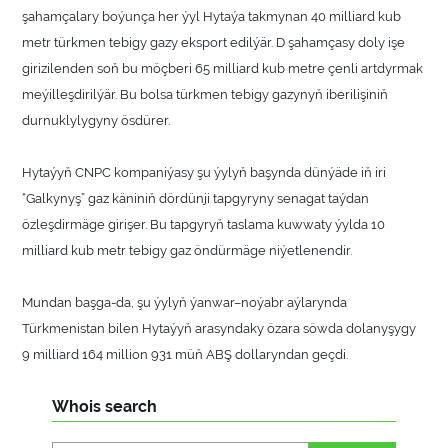
şahamçalary boýunça her ýyl Hytaýa takmynan 40 milliard kub
metr türkmen tebigy gazy eksport edilýär. D şahamçasy doly işe
girizilenden soň bu möçberi 65 milliard kub metre çenli artdyrmak
meýilleşdirilýär. Bu bolsa türkmen tebigy gazynyň iberilişiniň
durnuklylygyny ösdürer.
Hytaýyň CNPC kompaniýasy şu ýylyň başynda dünýäde iň iri
“Galkynyş” gaz käniniň dördünji tapgyryny senagat taýdan
özleşdirmäge girişer. Bu tapgyryň taslama kuwwaty ýylda 10
milliard kub metr tebigy gaz öndürmäge niýetlenendir.
Mundan başga-da, şu ýylyň ýanwar–noýabr aýlarynda
Türkmenistan bilen Hytaýyň arasyndaky özara söwda dolanyşygy
9 milliard 164 million 931 müň ABŞ dollaryndan geçdi.
Whois search