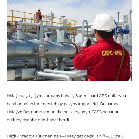
Hytaý 2025-nji ýylda umumy bahasy 8,41 milliard ABŞ dollaryna
barabar bolan türkmen tebigy gazyny import etdi. Bu barada
Hytaýyň Baş gümrük müdirligine salgylanyp, TASS habarlar
gullugy sişenbe güni habar berdi.
Häzirki wagtda Türkmenistan—Hytaý gaz geçirijisiniň A, B we C