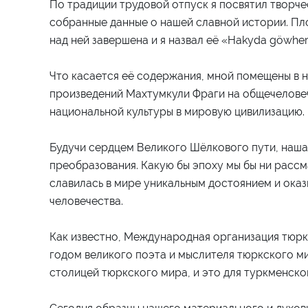
По традиции трудовой отпуск я посвятил творче
собранные данные о нашей славной истории. Пло
над ней завершена и я назвал её «Hakyda göwheri
Что касается её содержания, мной помещены в 
произведений Махтумкули Фраги на общечеловеч
национальной культуры в мировую цивилизацию.
Будучи сердцем Великого Шёлкового пути, наш
преобразования. Какую бы эпоху мы бы ни рассм
славилась в мире уникальным достоянием и ока
человечества.
Как известно, Международная организация тюрк
годом великого поэта и мыслителя тюркского ми
столицей тюркского мира, и это для туркменско