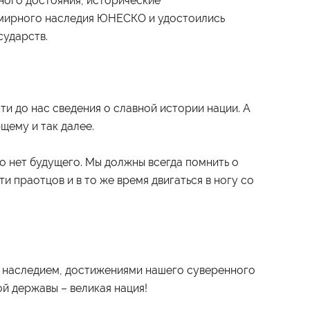
ного достояния, исторические
емирного наследия ЮНЕСКО и удостоились
сударств.
ти до нас сведения о славной истории нации. А
щему и так далее.
го нет будущего. Мы должны всегда помнить о
и праотцов и в то же время двигаться в ногу со
м наследием, достижениями нашего суверенного
ой державы – великая нация!