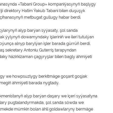
ihanasynda «Tabani Group» kompaniýasynyň başlygy
i direktory Hatim Ýakub Tabani bilen duşuşyk
ilçihanasynyň metbugat gullugy habar berdi.
larynyň alyp barýan syýasaty, şol sanda
 ýylynyň dowamyndaky işleriniň we ileri tutulýan
unça alnyp barylýan işler barada gürrüň berdi.
ş sekretary Antoniu Guterriş tarapyndan
y häzirkizaman çagyryşlar bilen bagly ähmiýeti
lygy we howpsuzlygy berkitmäge goşant goşjak
rmegiň ähmiýeti barada nygtady.
menistanyň alyp barýan daşary we içeri syýasatyna
yklary pugtalandyrmakda, şol sanda söwda we
tmekde mümkin bolan ähli goldawlaryny bermäge