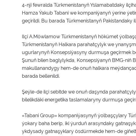
4-nji fewralda Türkmenistanyň Yslamabatdaky ilç
Hamza Ýakub Tabani we kompaniýanyň ýerine ýetirij
geçirildi. Bu barada Türkmenistanyň Pakistandaky 
Ilçi A.Möwlamow Türkmenistanyň hökümet ýolbaşçy
Türkmenistanyň Halkara parahatçylyk we ynanyşmak
ugurlarynyň Konsepsiýasyny durmuşa geçirmek boý
Şunuň bilen baglylykda, Konsepsiýanyň BMG-niň Ba
makullanandygy hem-de onuň halkara meýdançadak
barada bellenildi.
Şeýle-de ilçi sebitde we onuň daşynda parahatçy
bilelikdäki energetika taslamalaryny durmuşa geçi
«Tabani Group» kompaniýasynyň ýolbaşçylary Türk
ýokary baha berip, iki ýurduň arasyndaky gatnaş
ykdysady gatnaşyklary ösdürmekde hem-de giňel