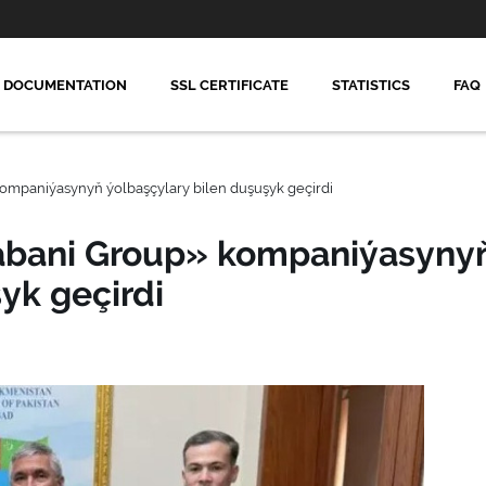
DOCUMENTATION
SSL CERTIFICATE
STATISTICS
FAQ
kompaniýasynyň ýolbaşçylary bilen duşuşyk geçirdi
Tabani Group» kompaniýasyny
yk geçirdi