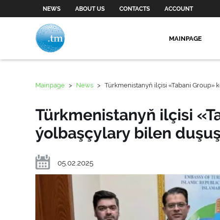
NEWS
ABOUT US
CONTACTS
ACCOUNT
MAINPAGE
Mainpage
>
News
>
Türkmenistanyň ilçisi «Tabani Group» 
Türkmenistanyň ilçisi «
ýolbaşçylary bilen duşuş
05.02.2025