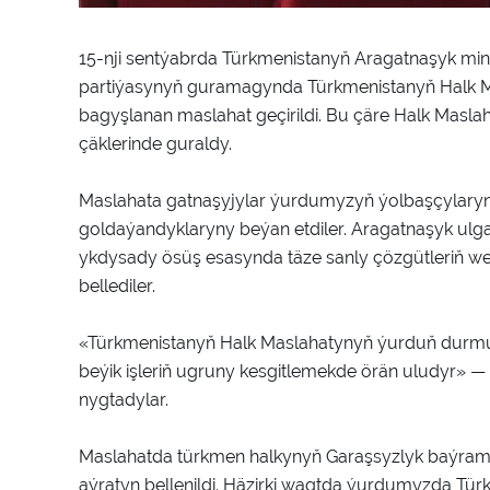
15-nji sentýabrda Türkmenistanyň Aragatnaşyk min
partiýasynyň guramagynda Türkmenistanyň Halk 
bagyşlanan maslahat geçirildi. Bu çäre Halk Masla
çäklerinde guraldy.
Maslahata gatnaşyjylar ýurdumyzyň ýolbaşçylaryn
goldaýandyklaryny beýan etdiler. Aragatnaşyk ulg
ykdysady ösüş esasynda täze sanly çözgütleriň w
bellediler.
«Türkmenistanyň Halk Maslahatynyň ýurduň durmuş
beýik işleriň ugruny kesgitlemekde örän uludyr» 
nygtadylar.
Maslahatda türkmen halkynyň Garaşsyzlyk baýramy
aýratyn bellenildi. Häzirki wagtda ýurdumyzda T