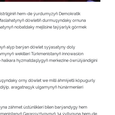
istrliginiň hem-de ýurdumyzyň Demokratik
Maslahatynyň döwletiň durmuşyndaky ornuna
hatynyň nobatdaky mejlisine taýýarlyk görmek
yň alyp barýan döwlet syýasatyny doly
amynyň wekilleri Türkmenistanyň innowasion
e halkara hyzmatdaşlygyň merkezine öwrülýändigini
yndaky orny döwlet we milli ähmiýetli köpugurly
— diýip, aragatnaşyk ulgamynyň hünärmenleri
na zähmet üstünlikleri bilen barýandygy hem
ürkmenistanyň Garaşsyzlygynyň 34 ýyllygyna hem-de