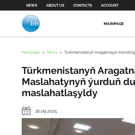
NEWS
ABOUT US
CONTACTS
ACCOUNT
MAINPAGE
Mainpage
>
News
>
Türkmenistanyň Aragatnaşyk ministrli
Türkmenistanyň Aragatna
Maslahatynyň ýurduň du
maslahatlaşyldy
16.09.2025