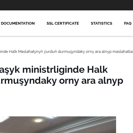
DOCUMENTATION
SSL CERTIFICATE
STATISTICS
FAQ
ginde Halk Maslahatynyň ýurduň durmuşyndaky orny ara alnyp maslahatla
şyk ministrliginde Halk
rmuşyndaky orny ara alnyp