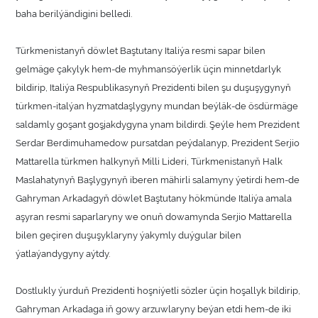
baha berilýändigini belledi.
Türkmenistanyň döwlet Baştutany Italiýa resmi sapar bilen
gelmäge çakylyk hem-de myhmansöýerlik üçin minnetdarlyk
bildirip, Italiýa Respublikasynyň Prezidenti bilen şu duşuşygynyň
türkmen-italýan hyzmatdaşlygyny mundan beýläk-de ösdürmäge
saldamly goşant goşjakdygyna ynam bildirdi. Şeýle hem Prezident
Serdar Berdimuhamedow pursatdan peýdalanyp, Prezident Serjio
Mattarella türkmen halkynyň Milli Lideri, Türkmenistanyň Halk
Maslahatynyň Başlygynyň iberen mähirli salamyny ýetirdi hem-de
Gahryman Arkadagyň döwlet Baştutany hökmünde Italiýa amala
aşyran resmi saparlaryny we onuň dowamynda Serjio Mattarella
bilen geçiren duşuşyklaryny ýakymly duýgular bilen
ýatlaýandygyny aýtdy.
Dostlukly ýurduň Prezidenti hoşniýetli sözler üçin hoşallyk bildirip,
Gahryman Arkadaga iň gowy arzuwlaryny beýan etdi hem-de iki