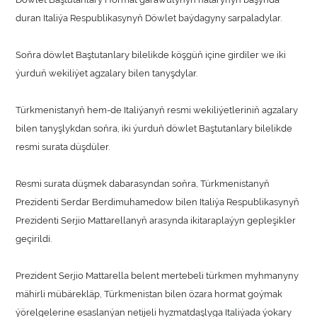
duran Italiýa Respublikasynyň Döwlet baýdagyny sarpaladylar.
Soňra döwlet Baştutanlary bilelikde köşgüň içine girdiler we iki
ýurduň wekiliýet agzalary bilen tanyşdylar.
Türkmenistanyň hem-de Italiýanyň resmi wekiliýetleriniň agzalary
bilen tanyşlykdan soňra, iki ýurduň döwlet Baştutanlary bilelikde
resmi surata düşdüler.
Resmi surata düşmek dabarasyndan soňra, Türkmenistanyň
Prezidenti Serdar Berdimuhamedow bilen Italiýa Respublikasynyň
Prezidenti Serjio Mattarellanyň arasynda ikitaraplaýyn gepleşikler
geçirildi.
Prezident Serjio Mattarella belent mertebeli türkmen myhmanyny
mähirli mübärekläp, Türkmenistan bilen özara hormat goýmak
ýörelgelerine esaslanýan netijeli hyzmatdaşlyga Italiýada ýokary