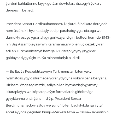
ýurduň bähbitlerine laýyk gelýän döwletara dialogyň ýokary
derejesini belledi.
Prezident Serdar Berdimuhamedow iki ýurduň halkara derejede
hem üstünlikli hyzmatdaşlyk edip, parahatçylyga, dialoga we
durnukly ösüşe ygrarlylygy görkezýändigini belledi hem-de BMG-
niň Baş Assambleýasynyň Kararnamalary bilen üç gezek ykrar
edilen Türkmenistanyň hemişelik Bitaraplygyny yzygiderli
goldaýandygy üçin Italiýa minnetdarlyk bildirdi.
— Biz Italiýa Respublikasynyň Türkmenistan bilen ýakyn
hyzmatdaşlygy ösdürmäge ygrarlydygyna ýokary baha berýäris.
Biz hem, öz gezegimizde, Italiýa bilen hyzmatdaşlygymyzy
ikitaraplaýyn we köptaraplaýyn formatlarda giňeltmäge
gyzyklanma bildirýäris — diýip, Prezident Serdar
Berdimuhamedow aýtdy we şunuň bilen baglylykda, şu ýylyň
aprel aýynda geçirilen birinji «Merkezi Aziýa — Italiýa» sammitiniň