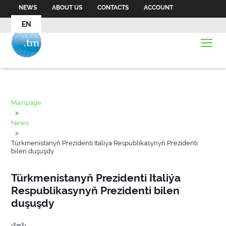
NEWS
ABOUT US
CONTACTS
ACCOUNT
EN
Mainpage
>
News
>
Türkmenistanyň Prezidenti Italiýa Respublikasynyň Prezidenti
bilen duşuşdy
Türkmenistanyň Prezidenti Italiýa
Respublikasynyň Prezidenti bilen
duşuşdy