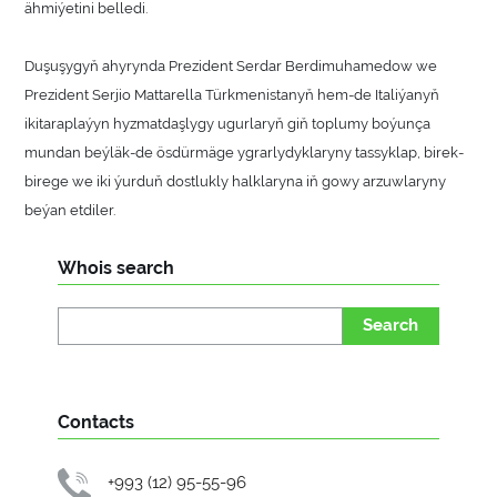
ähmiýetini belledi.
Duşuşygyň ahyrynda Prezident Serdar Berdimuhamedow we
Prezident Serjio Mattarella Türkmenistanyň hem-de Italiýanyň
ikitaraplaýyn hyzmatdaşlygy ugurlaryň giň toplumy boýunça
mundan beýläk-de ösdürmäge ygrarlydyklaryny tassyklap, birek-
birege we iki ýurduň dostlukly halklaryna iň gowy arzuwlaryny
beýan etdiler.
Whois search
Search
Contacts
+993 (12) 95-55-96