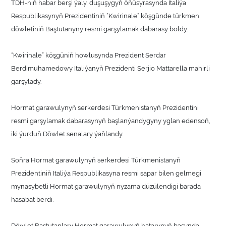
TDH-niň habar berşi ýaly, duşuşygyň öňüsyrasynda Italiýa
Respublikasynyň Prezidentiniň “Kwirinale” köşgünde türkmen
döwletiniň Baştutanyny resmi garşylamak dabarasy boldy.
“Kwirinale” köşgüniň howlusynda Prezident Serdar
Berdimuhamedowy Italiýanyň Prezidenti Serjio Mattarella mähirli
garşylady.
Hormat garawulynyň serkerdesi Türkmenistanyň Prezidentini
resmi garşylamak dabarasynyň başlanýandygyny yglan edensoň,
iki ýurduň Döwlet senalary ýaňlandy.
Soňra Hormat garawulynyň serkerdesi Türkmenistanyň
Prezidentiniň Italiýa Respublikasyna resmi sapar bilen gelmegi
mynasybetli Hormat garawulynyň nyzama düzülendigi barada
hasabat berdi.
Döwlet Baştutanlary Hormat garawulynyň hatarynyň başynda