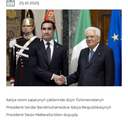
25.10.2025
Italiýa resmi saparynyň çäklerinde düýn Türkmenistanyň
Prezidenti Serdar Berdimuhamedow Italiýa Respublikasynyň
Prezidenti Serjio Mattarella bilen duşuşdy.