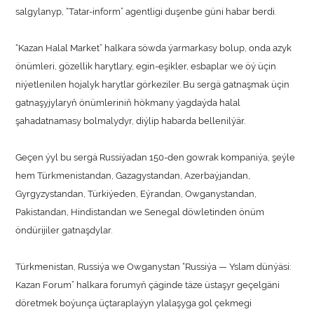
salgylanyp, “Tatar-inform” agentligi duşenbe güni habar berdi.
“Kazan Halal Market” halkara söwda ýarmarkasy bolup, onda azyk
önümleri, gözellik harytlary, egin-eşikler, esbaplar we öý üçin
niýetlenilen hojalyk harytlar görkeziler. Bu sergä gatnaşmak üçin
gatnaşyjylaryň önümleriniň hökmany ýagdaýda halal
şahadatnamasy bolmalydyr, diýlip habarda bellenilýär.
Geçen ýyl bu sergä Russiýadan 150-den gowrak kompaniýa, şeýle
hem Türkmenistandan, Gazagystandan, Azerbaýjandan,
Gyrgyzystandan, Türkiýeden, Eýrandan, Owganystandan,
Pakistandan, Hindistandan we Senegal döwletinden önüm
öndürijiler gatnaşdylar.
Türkmenistan, Russiýa we Owganystan “Russiýa — Yslam dünýäsi:
Kazan Forum” halkara forumyň çäginde täze üstaşyr geçelgäni
döretmek boýunça üçtaraplaýyn ylalaşyga gol çekmegi