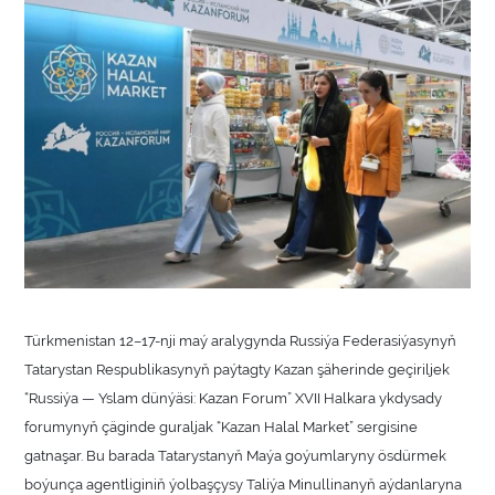
Türkmenistan 12–17-nji maý aralygynda Russiýa Federasiýasynyň
Tatarystan Respublikasynyň paýtagty Kazan şäherinde geçiriljek
“Russiýa — Yslam dünýäsi: Kazan Forum” XVII Halkara ykdysady
forumynyň çäginde guraljak “Kazan Halal Market” sergisine
gatnaşar. Bu barada Tatarystanyň Maýa goýumlaryny ösdürmek
boýunça agentliginiň ýolbaşçysy Taliýa Minullinanyň aýdanlaryna