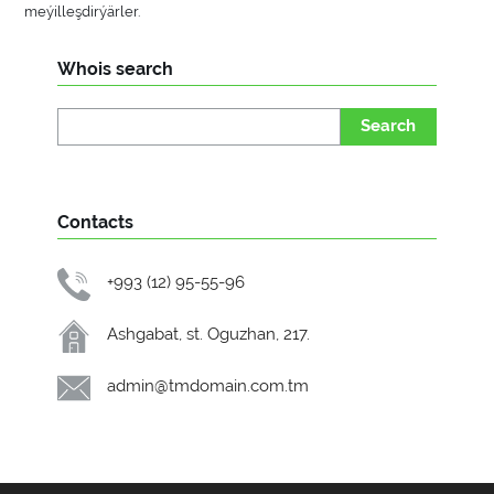
meýilleşdirýärler.
Whois search
Search
Contacts
+993 (12) 95-55-96
Ashgabat, st. Oguzhan, 217.
admin@tmdomain.com.tm