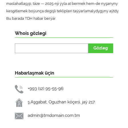
maslahatlaşyp, täze — 2025-nji ýyla at bermek hem-de nyşanyny
kesgitlemek boýunça degişli teklipleri taýýarlamalydygyny aýtdy.
Bu barada TDH habar berýär.
Whois gözlegi
Gözleg
Habarlaşmak üçin
+993 (12) 95-55-96
ş.Aşgabat, Oguzhan köçesi, jaý 217.
admin@tmdomain.com.tm