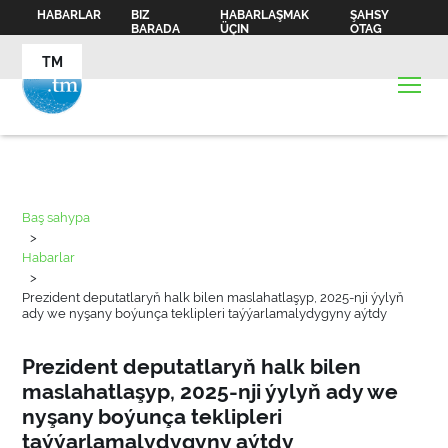
HABARLAR
BIZ
HABARLAŞMAK
ŞAHSY
BARADA
ÜÇIN
OTAG
TM
Baş sahypa
>
Habarlar
>
Prezident deputatlaryň halk bilen maslahatlaşyp, 2025-nji ýylyň
ady we nyşany boýunça teklipleri taýýarlamalydygyny aýtdy
Prezident deputatlaryň halk bilen
maslahatlaşyp, 2025-nji ýylyň ady we
nyşany boýunça teklipleri
taýýarlamalydygyny aýtdy