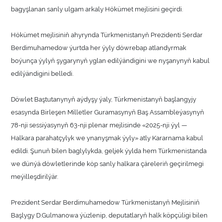
bagyşlanan sanly ulgam arkaly Hökümet mejlisini geçirdi.
Hökümet mejlisiniň ahyrynda Türkmenistanyň Prezidenti Serdar
Berdimuhamedow ýurtda her ýyly döwrebap atlandyrmak
boýunça ýylyň şygarynyň yglan edilýändigini we nyşanynyň kabul
edilýändigini belledi.
Döwlet Baştutanynyň aýdyşy ýaly, Türkmenistanyň başlangyjy
esasynda Birleşen Milletler Guramasynyň Baş Assambleýasynyň
78-nji sessiýasynyň 63-nji plenar mejlisinde «2025-nji ýyl —
Halkara parahatçylyk we ynanyşmak ýyly» atly Kararnama kabul
edildi. Şunuň bilen baglylykda, geljek ýylda hem Türkmenistanda
we dünýä döwletlerinde köp sanly halkara çäreleriň geçirilmegi
meýilleşdirilýär.
Prezident Serdar Berdimuhamedow Türkmenistanyň Mejlisiniň
Başlygy D.Gulmanowa ýüzlenip, deputatlaryň halk köpçüligi bilen