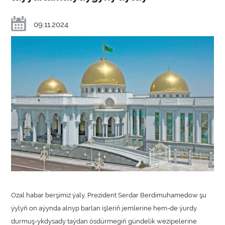
09.11.2024
Ozal habar berşimiz ýaly, Prezident Serdar Berdimuhamedow şu
ýylyň on aýynda alnyp barlan işleriň jemlerine hem-de ýurdy
durmuş-ykdysady taýdan ösdürmegiň gündelik wezipelerine