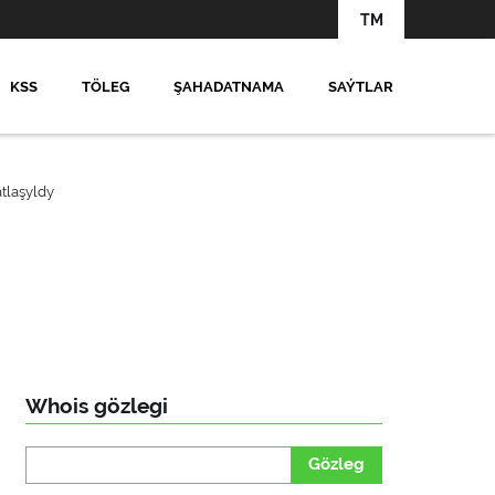
TM
KSS
TÖLEG
ŞAHADATNAMA
SAÝTLAR
tlaşyldy
Whois gözlegi
Gözleg