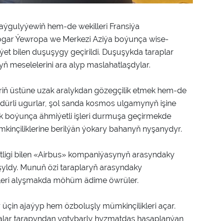
aýgulyýewiň hem-de wekilleri Fransiýa
gar Ýewropa we Merkezi Aziýa boýunça wise-
ýet bilen duşuşygy geçirildi. Duşuşykda taraplar
 meselelerini ara alyp maslahatlaşdylar.
iň üstüne uzak aralykdan gözegçilik etmek hem-de
ürli ugurlar, şol sanda kosmos ulgamynyň işine
k boýunça ähmiýetli işleri durmuşa geçirmekde
mkinçiliklerine berilýän ýokary bahanyň nyşanydyr.
igi bilen «Airbus» kompaniýasynyň arasyndaky
yldy. Munuň özi taraplaryň arasyndaky
leri alyşmakda möhüm ädime öwrüler.
üçin ajaýyp hem özboluşly mümkinçilikleri açar.
niýalar tarapyndan ygtybarly hyzmatdaş hasaplanýan