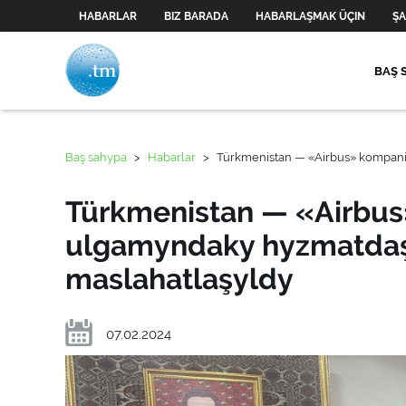
HABARLAR
BIZ BARADA
HABARLAŞMAK ÜÇIN
ŞA
BAŞ 
Baş sahypa
>
Habarlar
>
Türkmenistan — «Airbus» kompani
Türkmenistan — «Airbu
ulgamyndaky hyzmatdaşl
maslahatlaşyldy
07.02.2024