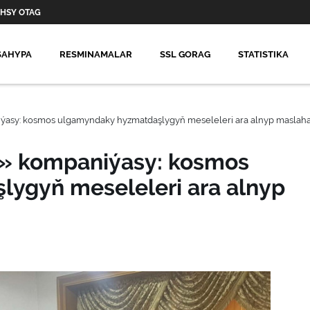
HSY OTAG
SAHYPA
RESMINAMALAR
SSL GORAG
STATISTIKA
ýasy: kosmos ulgamyndaky hyzmatdaşlygyň meseleleri ara alnyp maslaha
s» kompaniýasy: kosmos
ygyň meseleleri ara alnyp