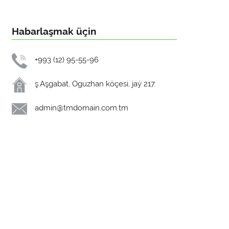
Habarlaşmak üçin
+993 (12) 95-55-96
ş.Aşgabat, Oguzhan köçesi, jaý 217.
admin@tmdomain.com.tm