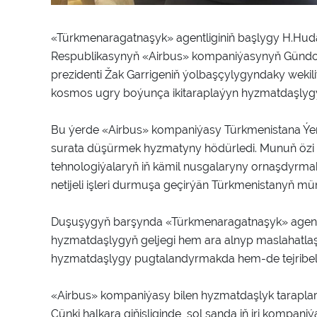
«Türkmenaragatnaşyk» agentliginiň başlygy H.Hud
Respublikasynyň «Airbus» kompaniýasynyň Gündo
prezidenti Žak Garrigeniň ýolbaşçylygyndaky wekili
kosmos ugry boýunça ikitaraplaýyn hyzmatdaşlygyň
Bu ýerde «Airbus» kompaniýasy Türkmenistana Ýer
surata düşürmek hyzmatyny hödürledi. Munuň özi d
tehnologiýalaryň iň kämil nusgalaryny ornaşdyrma
netijeli işleri durmuşa geçirýän Türkmenistanyň mü
Duşuşygyň barşynda «Türkmenaragatnaşyk» agentl
hyzmatdaşlygyň geljegi hem ara alnyp maslahatlaş
hyzmatdaşlygy pugtalandyrmakda hem-de tejribe
«Airbus» kompaniýasy bilen hyzmatdaşlyk taraplar 
Çünki halkara giňişliginde, şol sanda iň iri kompa