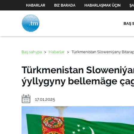
HABARLAR
BIZ BARADA
HABARLAŞMAK ÜÇIN
ŞA
BAŞ 
Baş sahypa
>
Habarlar
>
Türkmenistan Sloweniýany Bitara
Türkmenistan Sloweniýa
ýyllygyny bellemäge ça
17.01.2025