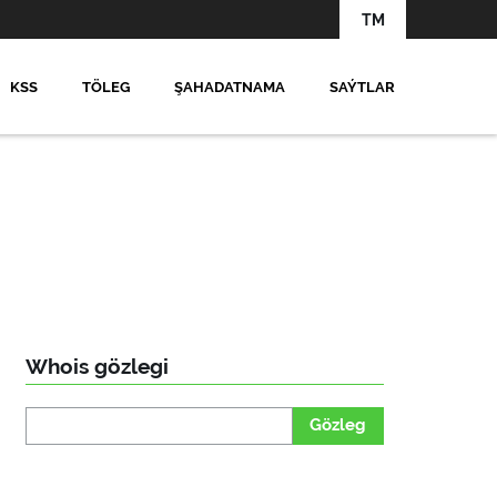
TM
KSS
TÖLEG
ŞAHADATNAMA
SAÝTLAR
Whois gözlegi
Gözleg