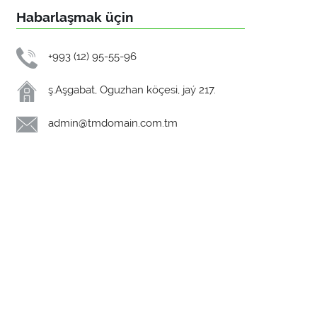
Habarlaşmak üçin
+993 (12) 95-55-96
ş.Aşgabat, Oguzhan köçesi, jaý 217.
admin@tmdomain.com.tm