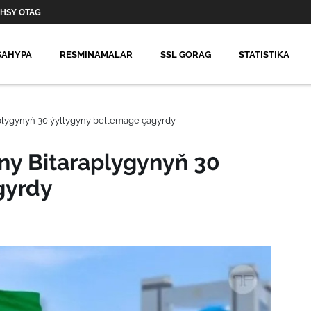
HSY OTAG
SAHYPA
RESMINAMALAR
SSL GORAG
STATISTIKA
plygynyň 30 ýyllygyny bellemäge çagyrdy
ny Bitaraplygynyň 30
gyrdy