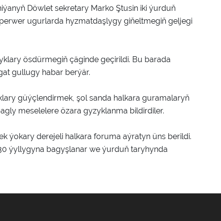
ýanyň Döwlet sekretary Marko Ştusin iki ýurduň
erwer ugurlarda hyzmatdaşlygy giňeltmegiň geljegi
yklary ösdürmegiň çäginde geçirildi. Bu barada
at gullugy habar berýär.
klary güýçlendirmek, şol sanda halkara guramalaryň
agly meselelere özara gyzyklanma bildirdiler.
ek ýokary derejeli halkara foruma aýratyn üns berildi.
 30 ýyllygyna bagyşlanar we ýurduň taryhynda