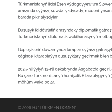
Türkmenistanyň ilçisi Esen Aýdogdyýew we Sloweni
arasynda syýasy, söwda-ykdysady, medeni-ynsanp
barada pikir alyşdylar.
Duşuşyk iki döwletiň arasyndaky diplomatik gatnaş
Türkmenistanyň diplomatik wekilhanasynyň metbug
Gepleşikleriň dowamynda taraplar syýasy gatnaşy
çäginde ikitaraplaýyn duşuşyklary geçirmek bilen b
2025-nji ýylyň 12-nji dekabrynda Aşgabatda geçirilj
Bu çäre Türkmenistanyň hemişelik Bitaraplygynyň
möhüm waka bolar.
© 2026 HJ "TÜRKMEN DOMEN"