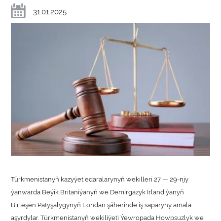
31.01.2025
Türkmenistanyň kazyýet edaralarynyň wekilleri 27 — 29-njy
ýanwarda Beýik Britaniýanyň we Demirgazyk Irlandiýanyň
Birleşen Patyşalygynyň Londan şäherinde iş saparyny amala
aşyrdylar. Türkmenistanyň wekiliýeti Ýewropada Howpsuzlyk we