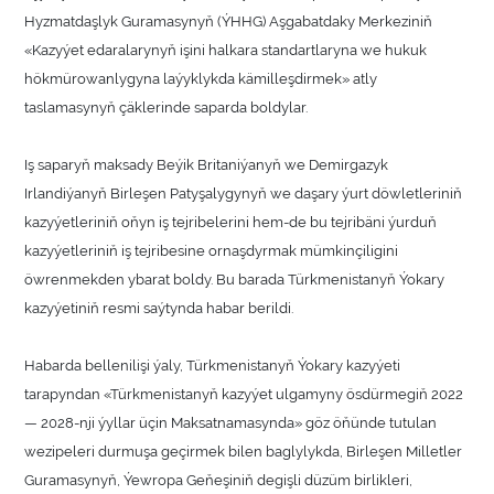
Hyzmatdaşlyk Guramasynyň (ÝHHG) Aşgabatdaky Merkeziniň
«Kazyýet edaralarynyň işini halkara standartlaryna we hukuk
hökmürowanlygyna laýyklykda kämilleşdirmek» atly
taslamasynyň çäklerinde saparda boldуlar.
Iş saparyň maksady Beýik Britaniýanyň we Demirgazyk
Irlandiýanyň Birleşen Patyşalygynyň we daşary ýurt döwletleriniň
kazyýetleriniň oňyn iş tejribelerini hem-de bu tejribäni ýurduň
kazyýetleriniň iş tejribesine ornaşdyrmak mümkinçiligini
öwrenmekden ybarat boldy. Bu barada Türkmenistanyň Ýokary
kazyýetiniň resmi saýtynda habar berildi.
Habarda bellenilişi ýaly, Türkmenistanyň Ýokary kazyýeti
tarapyndan «Türkmenistanyň kazyýet ulgamyny ösdürmegiň 2022
— 2028-nji ýyllar üçin Maksatnamasynda» göz öňünde tutulan
wezipeleri durmuşa geçirmek bilen baglylykda, Birleşen Milletler
Guramasynyň, Ýewropa Geňeşiniň degişli düzüm birlikleri,