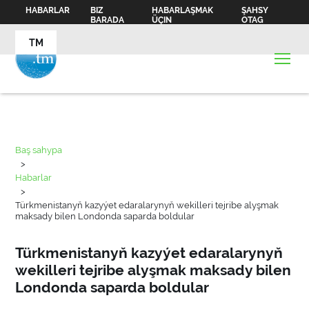
HABARLAR
BIZ
HABARLAŞMAK
ŞAHSY
BARADA
ÜÇIN
OTAG
TM
Baş sahypa
>
Habarlar
>
Türkmenistanyň kazyýet edaralarynyň wekilleri tejribe alyşmak
maksady bilen Londonda saparda boldular
Türkmenistanyň kazyýet edaralarynyň
wekilleri tejribe alyşmak maksady bilen
Londonda saparda boldular