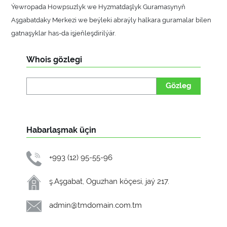
Ýewropada Howpsuzlyk we Hyzmatdaşlyk Guramasynyň
Aşgabatdaky Merkezi we beýleki abraýly halkara guramalar bilen
gatnaşyklar has-da işjeňleşdirilýär.
Whois gözlegi
Gözleg
Habarlaşmak üçin
+993 (12) 95-55-96
ş.Aşgabat, Oguzhan köçesi, jaý 217.
admin@tmdomain.com.tm