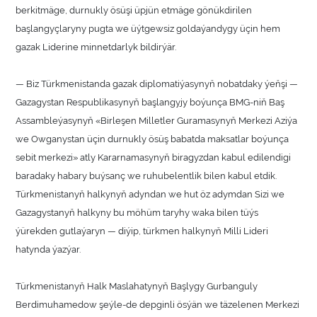
berkitmäge, durnukly ösüşi üpjün etmäge gönükdirilen
başlangyçlaryny pugta we üýtgewsiz goldaýandygy üçin hem
gazak Liderine minnetdarlyk bildirýär.
— Biz Türkmenistanda gazak diplomatiýasynyň nobatdaky ýeňşi —
Gazagystan Respublikasynyň başlangyjy boýunça BMG-niň Baş
Assambleýasynyň «Birleşen Milletler Guramasynyň Merkezi Aziýa
we Owganystan üçin durnukly ösüş babatda maksatlar boýunça
sebit merkezi» atly Kararnamasynyň biragyzdan kabul edilendigi
baradaky habary buýsanç we ruhubelentlik bilen kabul etdik.
Türkmenistanyň halkynyň adyndan we hut öz adymdan Sizi we
Gazagystanyň halkyny bu möhüm taryhy waka bilen tüýs
ýürekden gutlaýaryn — diýip, türkmen halkynyň Milli Lideri
hatynda ýazýar.
Türkmenistanyň Halk Maslahatynyň Başlygy Gurbanguly
Berdimuhamedow şeýle-de depginli ösýän we täzelenen Merkezi