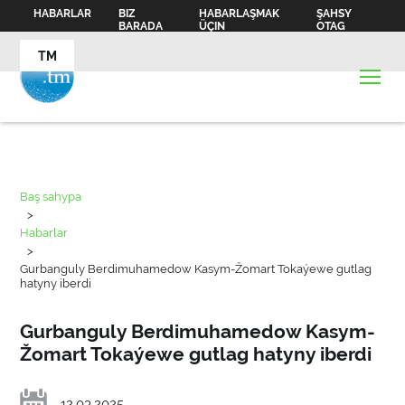
HABARLAR
BIZ
HABARLAŞMAK
ŞAHSY
BARADA
ÜÇIN
OTAG
TM
Baş sahypa
>
Habarlar
>
Gurbanguly Berdimuhamedow Kasym-Žomart Tokaýewe gutlag
hatyny iberdi
Gurbanguly Berdimuhamedow Kasym-
Žomart Tokaýewe gutlag hatyny iberdi
12.03.2025