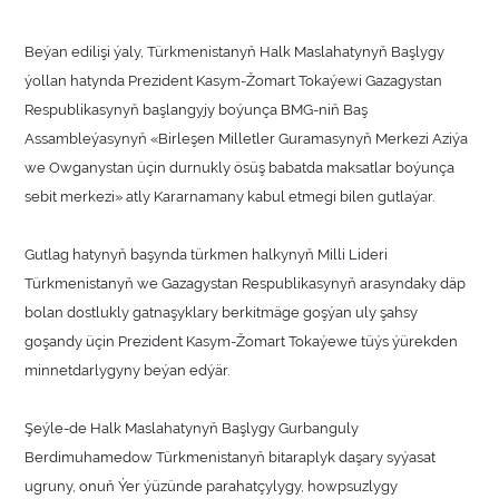
Beýan edilişi ýaly, Türkmenistanyň Halk Maslahatynyň Başlygy
ýollan hatynda Prezident Kasym-Žomart Tokaýewi Gazagystan
Respublikasynyň başlangyjy boýunça BMG-niň Baş
Assambleýasynyň «Birleşen Milletler Guramasynyň Merkezi Aziýa
we Owganystan üçin durnukly ösüş babatda maksatlar boýunça
sebit merkezi» atly Kararnamany kabul etmegi bilen gutlaýar.
Gutlag hatynyň başynda türkmen halkynyň Milli Lideri
Türkmenistanyň we Gazagystan Respublikasynyň arasyndaky däp
bolan dostlukly gatnaşyklary berkitmäge goşýan uly şahsy
goşandy üçin Prezident Kasym-Žomart Tokaýewe tüýs ýürekden
minnetdarlygyny beýan edýär.
Şeýle-de Halk Maslahatynyň Başlygy Gurbanguly
Berdimuhamedow Türkmenistanyň bitaraplyk daşary syýasat
ugruny, onuň Ýer ýüzünde parahatçylygy, howpsuzlygy