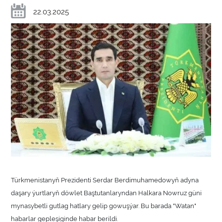
22.03.2025
Türkmenistanyň Prezidenti Serdar Berdimuhamedowyň adyna
daşary ýurtlaryň döwlet Baştutanlaryndan Halkara Nowruz güni
mynasybetli gutlag hatlary gelip gowuşýar. Bu barada "Watan"
habarlar gepleşiginde habar berildi.