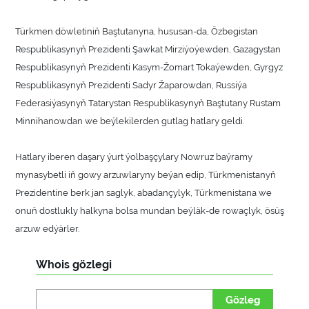
Türkmen döwletiniň Baştutanyna, hususan-da, Özbegistan
Respublikasynyň Prezidenti Şawkat Mirziýoýewden, Gazagystan
Respublikasynyň Prezidenti Kasym-Žomart Tokaýewden, Gyrgyz
Respublikasynyň Prezidenti Sadyr Žaparowdan, Russiýa
Federasiýasynyň Tatarystan Respublikasynyň Baştutany Rustam
Minnihanowdan we beýlekilerden gutlag hatlary geldi.
Hatlary iberen daşary ýurt ýolbaşçylary Nowruz baýramy
mynasybetli iň gowy arzuwlaryny beýan edip, Türkmenistanyň
Prezidentine berk jan saglyk, abadançylyk, Türkmenistana we
onuň dostlukly halkyna bolsa mundan beýläk-de rowaçlyk, ösüş
arzuw edýärler.
Whois gözlegi
Gözleg