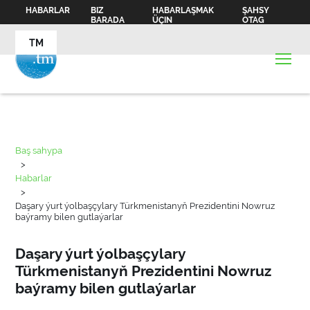
HABARLAR
BIZ
HABARLAŞMAK
ŞAHSY
BARADA
ÜÇIN
OTAG
TM
Baş sahypa
>
Habarlar
>
Daşary ýurt ýolbaşçylary Türkmenistanyň Prezidentini Nowruz
baýramy bilen gutlaýarlar
Daşary ýurt ýolbaşçylary
Türkmenistanyň Prezidentini Nowruz
baýramy bilen gutlaýarlar