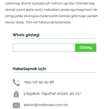
çekilmegi döwlet syýasatynyň möhüm ugrudyr. Ählihalk bag
ekmek çäresi şeýle asylly maksatlary amala aşyrmaga hem-de
jemgyýetde ekologiýa medeniýetini kemala getirmäge ýardam
berýär diýlip, TDH-niň habarynda bellenilýär.
Whois gözlegi
Gözleg
Habarlaşmak üçin
+993 (12) 95-55-96
ş.Aşgabat, Oguzhan köçesi, jaý 217.
admin@tmdomain.com.tm