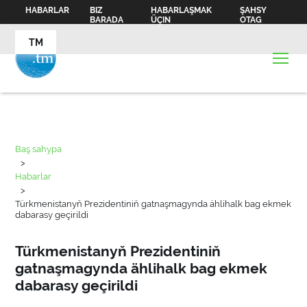
HABARLAR
BIZ
HABARLAŞMAK
ŞAHSY
BARADA
ÜÇIN
OTAG
TM
Baş sahypa
>
Habarlar
>
Türkmenistanyň Prezidentiniň gatnaşmagynda ählihalk bag ekmek
dabarasy geçirildi
Türkmenistanyň Prezidentiniň
gatnaşmagynda ählihalk bag ekmek
dabarasy geçirildi