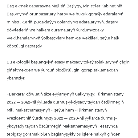
Bag ekmek dabarasyna Mejlisiň Başlygy, Ministrler Kabinetiniň
Başlygynyň orunbasarlary, harby we hukuk goraýjy edaralaryň,
ministrlikleriň, pudaklaýyn dolandyryş edaralarynyň, daşary
döwletleriň we halkara guramalaryň ýurdumyzdaky
wekilhanalarynyň ýolbaşçylary hem-de wekilleri, şeýle halk
köpçüligi gatnaşdy.
Bu ekologiki başlangyjyň esasy maksady tokaý zolaklarynyň çägini
giňeltmekden we ýurduň biodürlüligini gorap saklamakdan
ybaratdyr.
«Berkarar döwletiň täze eýýamynyň Galkynyşy: Türkmenistany
2022 — 2052-nji ýyllarda durmuş-ykdysady taýdan ösdürmegiň
Milli maksatnamasynyň», şeýle hem «Türkmenistanyň
Prezidentiniň ýurdumyzy 2022 — 2028-nji ýyllarda durmuş-
ykdysady taýdan ösdürmegiň Maksatnamasynyň» esasynda
tebigaty goramak bilen baglanyşykly bu işlere halkyň giňden