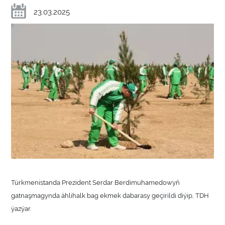
23.03.2025
Türkmenistanda Prezident Serdar Berdimuhamedowyň
gatnaşmagynda ählihalk bag ekmek dabarasy geçirildi diýip, TDH
ýazýar.