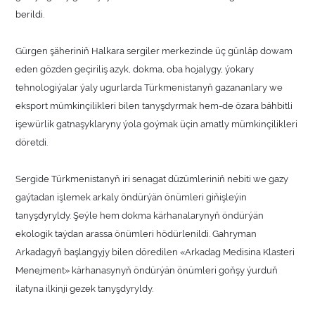
berildi.
Gürgen şäheriniň Halkara sergiler merkezinde üç günläp dowam
eden gözden geçiriliş azyk, dokma, oba hojalygy, ýokary
tehnologiýalar ýaly ugurlarda Türkmenistanyň gazananlary we
eksport mümkinçilikleri bilen tanyşdyrmak hem-de özara bähbitli
işewürlik gatnaşyklaryny ýola goýmak üçin amatly mümkinçilikleri
döretdi.
Sergide Türkmenistanyň iri senagat düzümleriniň nebiti we gazy
gaýtadan işlemek arkaly öndürýän önümleri giňişleýin
tanyşdyryldy. Şeýle hem dokma kärhanalarynyň öndürýän
ekologik taýdan arassa önümleri hödürlenildi. Gahryman
Arkadagyň başlangyjy bilen döredilen «Arkadag Medisina Klasteri
Menejment» kärhanasynyň öndürýän önümleri goňşy ýurduň
ilatyna ilkinji gezek tanyşdyryldy.