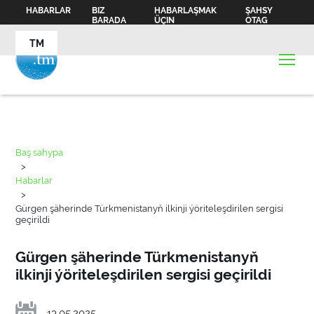
HABARLAR
BIZ
HABARLAŞMAK
ŞAHSY
BARADA
ÜÇIN
OTAG
TM
Baş sahypa
>
Habarlar
>
Gürgen şäherinde Türkmenistanyň ilkinji ýöriteleşdirilen sergisi
geçirildi
Gürgen şäherinde Türkmenistanyň
ilkinji ýöriteleşdirilen sergisi geçirildi
13.05.2025