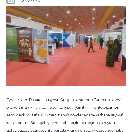
Eýran Yslam Respublikasynyň Gürgen şäherinde Türkmenistanyň
eksport mümkinçilikleri bilen tanyşdyrýan ilkinji ýöriteleşdirilen
sergi geçirildi. Oňa Türkmenistanyň döwlet edara-kärhanalarynyň
12-si hem-de Senagatçylar we telekeçiler birleşmesiniň 50-ä
golaý agzasy gatnaşdy. Bu barada «Türkmenistan» gazetinde habar