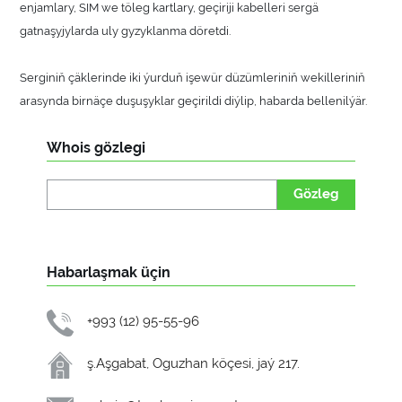
enjamlary, SIM we töleg kartlary, geçiriji kabelleri sergä
gatnaşyjylarda uly gyzyklanma döretdi.
Serginiň çäklerinde iki ýurduň işewür düzümleriniň wekilleriniň
arasynda birnäçe duşuşyklar geçirildi diýlip, habarda bellenilýär.
Whois gözlegi
Gözleg
Habarlaşmak üçin
+993 (12) 95-55-96
ş.Aşgabat, Oguzhan köçesi, jaý 217.