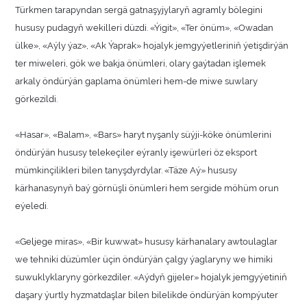
Türkmen tarapyndan sergä gatnaşyjylaryň agramly bölegini
hususy pudagyň wekilleri düzdi. «Ýigit», «Ter önüm», «Owadan
ülke», «Aýly ýaz», «Ak Ýaprak» hojalyk jemgyýetleriniň ýetişdirýän
ter miweleri, gök we bakja önümleri, olary gaýtadan işlemek
arkaly öndürýän gaplama önümleri hem-de miwe suwlary
görkezildi.
«Hasar», «Balam», «Bars» haryt nyşanly süýji-köke önümlerini
öndürýän hususy telekeçiler eýranly işewürleri öz eksport
mümkinçilikleri bilen tanyşdyrdylar. «Täze Aý» hususy
kärhanasynyň baý görnüşli önümleri hem sergide möhüm orun
eýeledi.
«Geljege miras», «Bir kuwwat» hususy kärhanalary awtoulaglar
we tehniki düzümler üçin öndürýän çalgy ýaglaryny we himiki
suwuklyklaryny görkezdiler. «Aýdyň gijeler» hojalyk jemgyýetiniň
daşary ýurtly hyzmatdaşlar bilen bilelikde öndürýän kompýuter