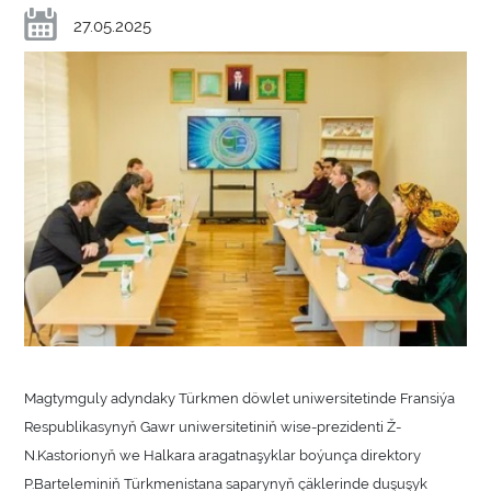
27.05.2025
Magtymguly adyndaky Türkmen döwlet uniwersitetinde Fransiýa
Respublikasynyň Gawr uniwersitetiniň wise-prezidenti Ž-
N.Kastorionyň we Halkara aragatnaşyklar boýunça direktory
P.Barteleminiň Türkmenistana saparynyň çäklerinde duşuşyk