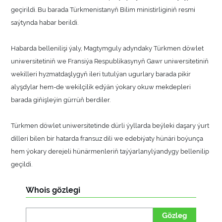
geçirildi. Bu barada Türkmenistanyň Bilim ministirliginiň resmi
saýtynda habar berildi.
Habarda bellenilişi ýaly, Magtymguly adyndaky Türkmen döwlet
uniwersitetiniň we Fransiýa Respublikasynyň Gawr uniwersitetiniň
wekilleri hyzmatdaşlygyň ileri tutulýan ugurlary barada pikir
alyşdylar hem-de wekilçilik edýän ýokary okuw mekdepleri
barada giňişleýin gürrüň berdiler.
Türkmen döwlet uniwersitetinde dürli ýyllarda beýleki daşary ýurt
dilleri bilen bir hatarda fransuz dili we edebiýaty hünäri boýunça
hem ýokary derejeli hünärmenleriň taýýarlanylýandygy bellenilip
geçildi.
Whois gözlegi
Gözleg