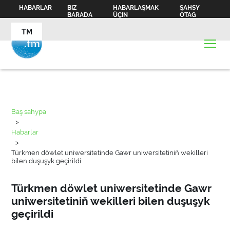
HABARLAR
BIZ
HABARLAŞMAK
ŞAHSY
BARADA
ÜÇIN
OTAG
TM
Baş sahypa
>
Habarlar
>
Türkmen döwlet uniwersitetinde Gawr uniwersitetiniň wekilleri
bilen duşuşyk geçirildi
Türkmen döwlet uniwersitetinde Gawr
uniwersitetiniň wekilleri bilen duşuşyk
geçirildi