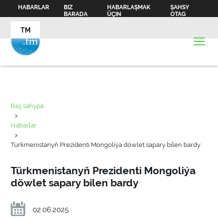
HABARLAR
BIZ
HABARLAŞMAK
ŞAHSY
BARADA
ÜÇIN
OTAG
TM
Baş sahypa
>
Habarlar
>
Türkmenistanyň Prezidenti Mongoliýa döwlet sapary bilen bardy
Türkmenistanyň Prezidenti Mongoliýa
döwlet sapary bilen bardy
02.06.2025