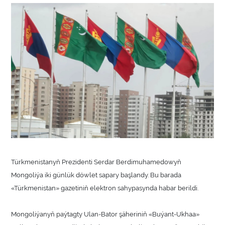
Türkmenistanyň Prezidenti Serdar Berdimuhamedowyň
Mongoliýa iki günlük döwlet sapary başlandy. Bu barada
«Türkmenistan» gazetiniň elektron sahypasynda habar berildi.
Mongoliýanyň paýtagty Ulan-Bator şäheriniň «Buýant-Ukhaa»