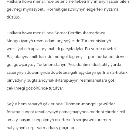
Halkara howa menzilinde belent mertebeli myhmanyň sapar bilen
gelmegi mynasybetli Hormat garawulynyň esgerleri nyzama
düzüldi.
Halkara howa menzilinde Serdar Berdimuhamedowy
Mongoliýanyň resmi adamlary, şeýle-de Türkmenistanyň
wekiliýetiniň agzalary mähirli garşyladylar. Bu ýerde döwlet
Baştutanyna milli käsede mongol tagamy — gurt hödür edildi we
gül gowşuryldy. Türkmenistanyň Prezidentiniň dostlukly ýurda
saparynyň dowamynda döwletara gatnaşyklaryň şertnama-hukuk
binýadyny pugtalandyrjak ikitaraplaýyn resminamalara gol
çekilmegi göz öňünde tutulýar.
Şeýle hem saparyň çäklerinde Türkmen-mongol işewürler
forumy, sungat ussatlarynyň gatnaşmagynda medeni çäreler, milli
amaly-haşam sungatynyň eserleriniň sergisi we türkmen
halysynyň sergi-ýarmarkasy geçiriler.