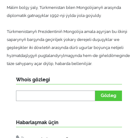
Mälim bolşy ýaly, Türkmenistan bilen Mongoliýanyň arasynda
diplomatik gatnaşyklar 1992-nji ýylda ýola goýuldy.
Türkmenistanyň Prezidentiniň Mongoliýa amala aşyrýan bu ilkinji
saparynyň barşynda geçiriljek ýokary derejeli duşuşyklar we
gepleşikler iki döwletiň arasynda dürli ugurlar boýunça netijeli
hyzmatdaşlygyň pugtalandyrylmagynda hem-de giňeldilmeginde
täze sahypany açar diýlip, habarda bellenilýär.
Whois gözlegi
Gözleg
Habarlaşmak üçin