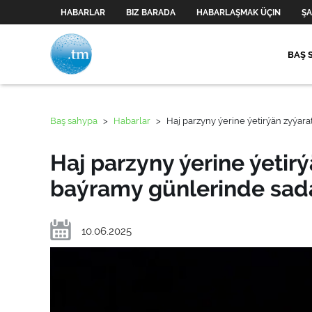
HABARLAR
BIZ BARADA
HABARLAŞMAK ÜÇIN
ŞA
BAŞ 
Baş sahypa
>
Habarlar
>
Haj parzyny ýerine ýetirýän zyýar
Haj parzyny ýerine ýetir
baýramy günlerinde sada
10.06.2025