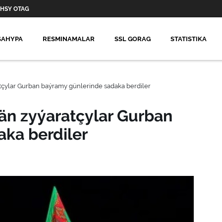
HSY OTAG
SAHYPA
RESMINAMALAR
SSL GORAG
STATISTIKA
atçylar Gurban baýramy günlerinde sadaka berdiler
ýän zyýaratçylar Gurban
ka berdiler