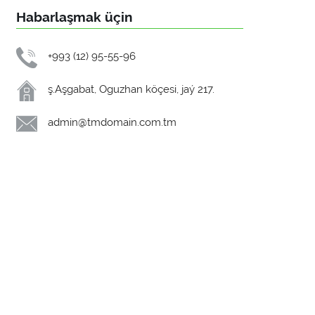
Habarlaşmak üçin
+993 (12) 95-55-96
ş.Aşgabat, Oguzhan köçesi, jaý 217.
admin@tmdomain.com.tm