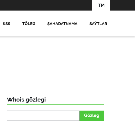
TM
KSS
TÖLEG
ŞAHADATNAMA
SAÝTLAR
Whois gözlegi
Gözleg