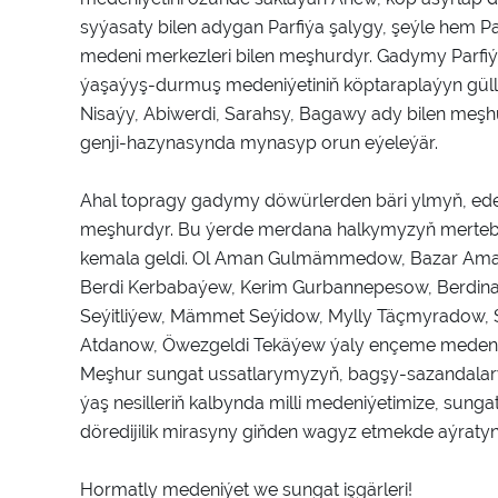
syýasaty bilen adygan Parfiýa şalygy, şeýle hem 
medeni merkezleri bilen meşhurdyr. Gadymy Parfiýa
ýaşaýyş-durmuş medeniýetiniň köptaraplaýyn güllä
Nisaýy, Abiwerdi, Sarahsy, Bagawy ady bilen meş
genji-hazynasynda mynasyp orun eýeleýär.
Ahal topragy gadymy döwürlerden bäri ylmyň, ede
meşhurdyr. Bu ýerde merdana halkymyzyň mertebe
kemala geldi. Ol Aman Gulmämmedow, Bazar Aman
Berdi Kerbabaýew, Kerim Gurbannepesow, Berdin
Seýitliýew, Mämmet Seýidow, Mylly Täçmyradow, 
Atdanow, Öwezgeldi Tekäýew ýaly ençeme medeniý
Meşhur sungat ussatlarymyzyň, bagşy-sazandalary
ýaş nesilleriň kalbynda milli medeniýetimize, sun
döredijilik mirasyny giňden wagyz etmekde aýratyn 
Hormatly medeniýet we sungat işgärleri!