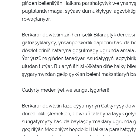
giňden bellenilýän Halkara parahatçylyk we yna
pugtalandyrmaga, syýasy durnuklylygy, agzybirligi 
rowaçlanýar.
Berkarar döwletimiziň hemişelik Bitaraplyk dereje
gatnaşyklaryny, ynsanperwerlik däplerini has-da 
döwletleriniň hataryna goşulmagy ugrunda amala a
Ýer ýüzüne giňden tanadýar. Asudalygyň, agzybirlig
uludan tutýar. Bularyň ählisi «Watan diňe halky bil
şygarymyzdan gelip çykýan belent maksatlaryň b
Gadyrly medeniýet we sungat işgärleri!
Berkarar döwletiň täze eýýamynyň Galkynyşy döwr
döredijilikli işlemekleri, döwrüň talabyna laýyk ge
sungatymyzy has-da baýlaşdyrmaklary ugrunda giň
geçirilýän Medeniýet hepdeligi Halkara parahatçy