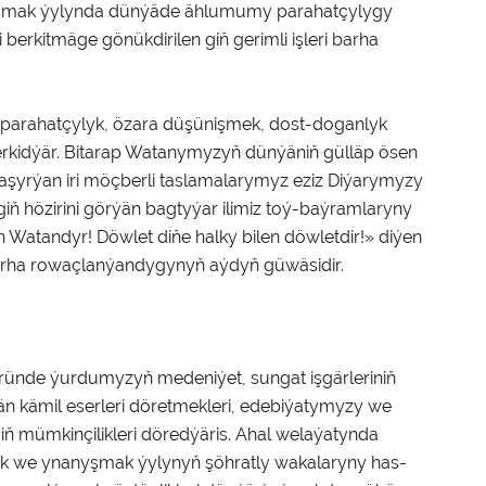
nyşmak ýylynda dünýäde ählumumy parahatçylygy
berkitmäge gönükdirilen giň gerimli işleri barha
si parahatçylyk, özara düşünişmek, dost-doganlyk
berkidýär. Bitarap Watanymyzyň dünýäniň gülläp ösen
şyrýan iri möçberli taslamalarymyz eziz Diýarymyzy
iň hözirini görýän bagtyýar ilimiz toý-baýramlaryny
en Watandyr! Döwlet diňe halky bilen döwletdir!» diýen
arha rowaçlanýandygynyň aýdyň güwäsidir.
ünde ýurdumyzyň medeniýet, sungat işgärleriniň
lýän kämil eserleri döretmekleri, edebiýatymyzy we
 mümkinçilikleri döredýäris. Ahal welaýatynda
lyk we ynanyşmak ýylynyň şöhratly wakalaryny has-