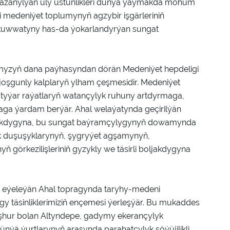
azanylýan uly üstünlikleri dünýä ýaýmakda möhüm
i medeniýet toplumynyň agzybir işgärleriniň
ik kuwwatyny has-da ýokarlandyrýan sungat
ymyzyň dana paýhasyndan dörän Medeniýet hepdeligi
joşgunly kalplaryň ylham çeşmesidir. Medeniýet
tyýar raýatlaryň watançylyk ruhuny artdyrmaga,
maga ýardam berýär. Ahal welaýatynda geçirilýän
jakdygyna, bu sungat baýramçylygynyň dowamynda
ilik duşuşyklarynyň, şygryýet agşamynyň,
ň görkezilişleriniň gyzykly we täsirli boljakdygyna
y eýeleýän Ahal topragynda taryhy-medeni
igy täsinliklerimiziň ençemesi ýerleşýär. Bu mukaddes
meşhur bolan Altyndepe, gadymy ekerançylyk
nýä ýurtlarynyň arasynda parahatçylyk söýüjilikli