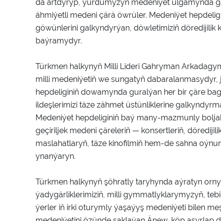
da artdyryp, ýurdumyzyň medeniýet ulgamynda g
ähmiýetli medeni çärä öwrüler. Medeniýet hepdelig
göwünlerini galkyndyrýan, döwletimiziň döredijil
baýramydyr.
Türkmen halkynyň Milli Lideri Gahryman Arkadag
milli medeniýetiň we sungatyň dabaralanmasydyr, 
hepdeliginiň dowamynda guralýan her bir çäre bag
ildeşlerimizi täze zähmet üstünliklerine galkyndyr
Medeniýet hepdeliginiň baý many-mazmunly bol
geçiriljek medeni çäreleriň — konsertleriň, döredij
maslahatlaryň, täze kinofilmiň hem-de sahna oýnuny
ynanýaryn.
Türkmen halkynyň şöhratly taryhynda aýratyn orn
ýadygärliklerimiziň, milli gymmatlyklarymyzyň, teb
ýerler iň irki oturymly ýaşaýyş medeniýeti bilen 
medeniýetini özünde saklaýan Änew, köp asyrlap dü