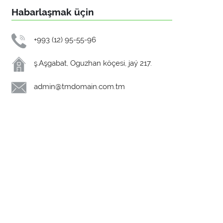
Habarlaşmak üçin
+993 (12) 95-55-96
ş.Aşgabat, Oguzhan köçesi, jaý 217.
admin@tmdomain.com.tm