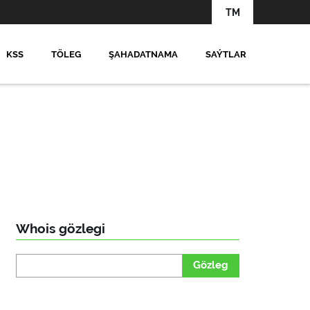
TM
KSS
TÖLEG
ŞAHADATNAMA
SAÝTLAR
Whois gözlegi
Gözleg