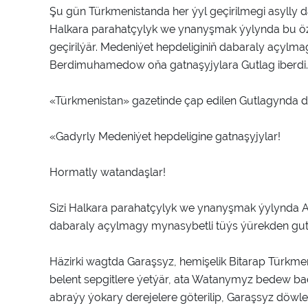
Şu gün Türkmenistanda her ýyl geçirilmegi asylly 
Halkara parahatçylyk we ynanyşmak ýylynda bu özb
geçirilýär. Medeniýet hepdeliginiň dabaraly açylm
Berdimuhamedow oňa gatnaşyjylara Gutlag iberdi.
«Türkmenistan» gazetinde çap edilen Gutlagynda dö
«Gadyrly Medeniýet hepdeligine gatnaşyjylar!
Hormatly watandaşlar!
Sizi Halkara parahatçylyk we ynanyşmak ýylynda A
dabaraly açylmagy mynasybetli tüýs ýürekden gut
Häzirki wagtda Garaşsyz, hemişelik Bitarap Türkmen
belent sepgitlere ýetýär, ata Watanymyz bedew ba
abraýy ýokary derejelere göterilip, Garaşsyz döwle