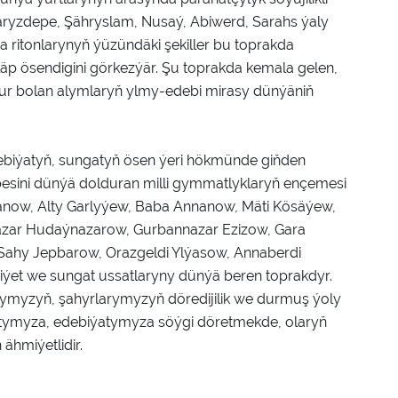
Paryzdepe, Şähryslam, Nusaý, Abiwerd, Sarahs ýaly
 ritonlarynyň ýüzündäki şekiller bu toprakda
p ösendigini görkezýär. Şu toprakda kemala gelen,
hur bolan alymlaryň ylmy-edebi mirasy dünýäniň
biýatyň, sungatyň ösen ýeri hökmünde giňden
sini dünýä dolduran milli gymmatlyklaryň ençemesi
ow, Alty Garlyýew, Baba Annanow, Mäti Kösäýew,
azar Hudaýnazarow, Gurbannazar Ezizow, Gara
Sahy Jepbarow, Orazgeldi Ylýasow, Annaberdi
et we sungat ussatlaryny dünýä beren toprakdyr.
myzyň, şahyrlarymyzyň döredijilik we durmuş ýoly
gatymyza, edebiýatymyza söýgi döretmekde, olaryň
ähmiýetlidir.