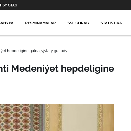
HSY OTAG
SAHYPA
RESMINAMALAR
SSL GORAG
STATISTIKA
ýet hepdeligine gatnaşyjylary gutlady
ti Medeniýet hepdeligine