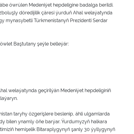
däbe öwrülen Medeniýet hepdeligine badalga berildi.
oluşly döredijilik çäresi ýurduň Ahal welaýatynda
agy mynasybetli Türkmenistanyň Prezidenti Serdar
wlet Baştutany şeýle belleýär:
hal welaýatynda geçirilýän Medeniýet hepdeliginiň
laýaryn.
istan taryhy özgerişlere beslenip, ähli ulgamlarda
dy bilen ynamly öňe barýar. Ýurdumyzyň halkara
timiziň hemişelik Bitaraplygynyň şanly 30 ýyllygynyň