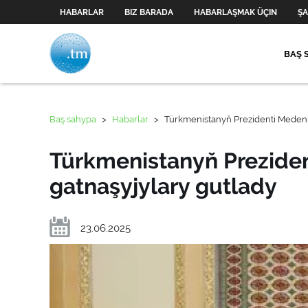
HABARLAR
BIZ BARADA
HABARLAŞMAK ÜÇIN
ŞA
BAŞ 
Baş sahypa
>
Habarlar
>
Türkmenistanyň Prezidenti Medeni
Türkmenistanyň Preziden
gatnaşyjylary gutlady
23.06.2025