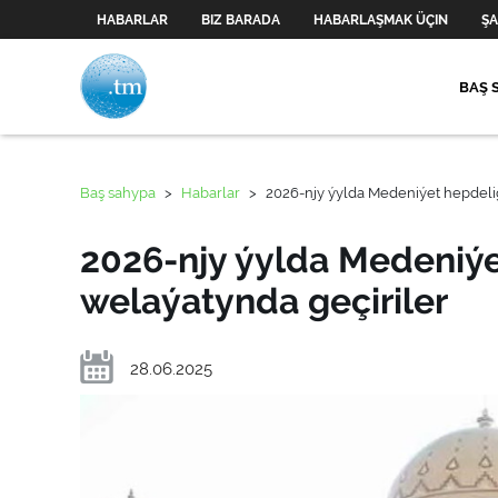
HABARLAR
BIZ BARADA
HABARLAŞMAK ÜÇIN
ŞA
BAŞ 
Baş sahypa
>
Habarlar
>
2026-njy ýylda Medeniýet hepdelig
2026-njy ýylda Medeniýe
welaýatynda geçiriler
28.06.2025