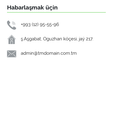
Habarlaşmak üçin
+993 (12) 95-55-96
ş.Aşgabat, Oguzhan köçesi, jaý 217.
admin@tmdomain.com.tm