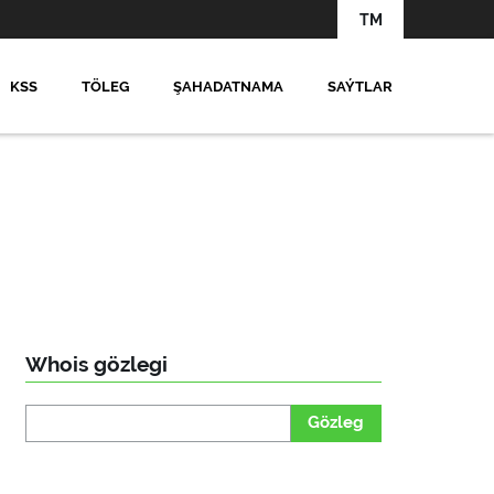
TM
KSS
TÖLEG
ŞAHADATNAMA
SAÝTLAR
Whois gözlegi
Gözleg