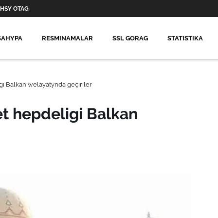
HSY OTAG
SAHYPA
RESMINAMALAR
SSL GORAG
STATISTIKA
i Balkan welaýatynda geçiriler
t hepdeligi Balkan