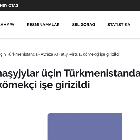
HSY OTAG
SAHYPA
RESMINAMALAR
SSL GORAG
STATISTIKA
in Türkmenistanda «Awaza AI» atly wirtual kömekçi işe girizildi
aşyjylar üçin Türkmenistand
ömekçi işe girizildi