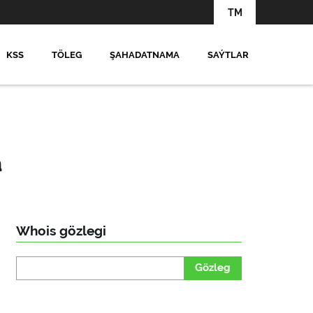
TM
KSS
TÖLEG
ŞAHADATNAMA
SAÝTLAR
a
Whois gözlegi
Gözleg