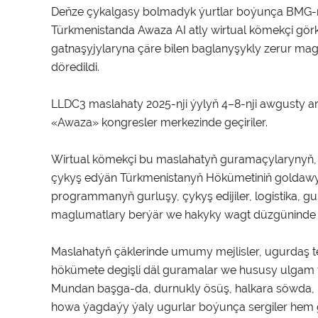
Deňze çykalgasy bolmadyk ýurtlar boýunça BMG-n
Türkmenistanda Awaza AI atly wirtual kömekçi görk
gatnaşyjylaryna çäre bilen baglanyşykly zerur ma
döredildi.
LLDC3 maslahaty 2025-nji ýylyň 4–8-nji awgusty a
«Awaza» kongresler merkezinde geçiriler.
Wirtual kömekçi bu maslahatyň guramaçylarynyň, a
çykyş edýän Türkmenistanyň Hökümetiniň goldawy 
programmanyň gurluşy, çykyş edijiler, logistika, g
maglumatlary berýär we hakyky wagt düzgüninde 
Maslahatyň çäklerinde umumy mejlisler, ugurdaş te
hökümete degişli däl guramalar we hususy ulgam t
Mundan başga-da, durnukly ösüş, halkara söwda, ul
howa ýagdaýy ýaly ugurlar boýunça sergiler hem g