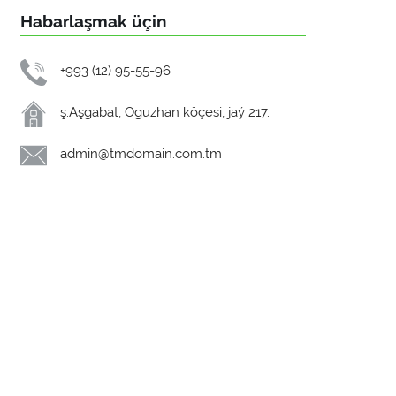
Habarlaşmak üçin
+993 (12) 95-55-96
ş.Aşgabat, Oguzhan köçesi, jaý 217.
admin@tmdomain.com.tm