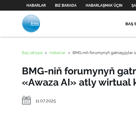
HABARLAR
BIZ BARADA
HABARLAŞMAK ÜÇIN
ŞA
BAŞ 
Baş sahypa
>
Habarlar
>
BMG-niň forumynyň gatnaşyjylar üç
BMG-niň forumynyň gatn
«Awaza AI» atly wirtual k
11.07.2025