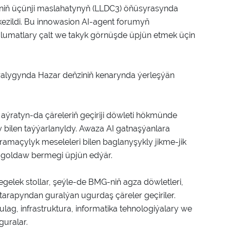
iň üçünji maslahatynyň (LLDC3) öňüsyrasynda
ezildi. Bu innowasion AI-agent forumyň
glumatlary çalt we takyk görnüşde üpjün etmek üçin
ralygynda Hazar deňziniň kenarynda ýerleşýän
ýratyn-da çäreleriň geçiriji döwleti hökmünde
bilen taýýarlanyldy. Awaza AI gatnaşýanlara
uramaçylyk meseleleri bilen baglanyşykly jikme-jik
goldaw bermegi üpjün edýär.
gelek stollar, şeýle-de BMG-niň agza döwletleri,
arapyndan guralýan ugurdaş çäreler geçiriler.
ag, infrastruktura, informatika tehnologiýalary we
uralar.