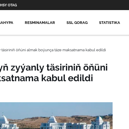
HSY OTAG
SAHYPA
RESMINAMALAR
SSL GORAG
STATISTIKA
 täsiriniň öňüni almak boýunça täze maksatnama kabul edildi
 zyýanly täsiriniň öňüni
satnama kabul edildi