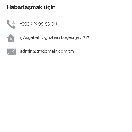
Habarlaşmak üçin
+993 (12) 95-55-96
ş.Aşgabat, Oguzhan köçesi, jaý 217.
admin@tmdomain.com.tm