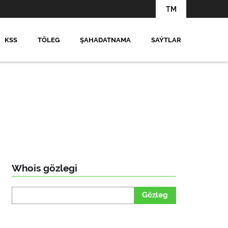
TM
KSS
TÖLEG
ŞAHADATNAMA
SAÝTLAR
Whois gözlegi
Gözleg