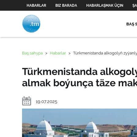
HABARLAR
BIZ BARADA
HABARLAŞMAK ÜÇIN
ŞA
BAŞ 
Baş sahypa
>
Habarlar
>
Türkmenistanda alkogolyň zyýanly
Türkmenistanda alkogolyň
almak boýunça täze mak
19.07.2025