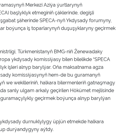
Guramasynyň Merkezi Aziýa ýurtlarynyň
A) başlyklyk etmeginiň çäklerinde, degişli
Aşgabat şäherinde SPECA-nyň Ykdysady forumyny,
rlar boýunça iş toparlarynyň duşuşyklaryny geçirmek
nistrligi, Türkmenistanyň BMG-niň Ženewadaky
opa ykdysady komissiýasy bilen bilelikde “SPECA
lyk işleri alnyp barylýar. Oňa maksatnama agza
ykdysady komissiýasynyň hem-de bu guramanyň
nyň we wekilleriniň, halkara bilermenleriň gatnaşmagy
ýulda sanly ulgam arkaly geçirilen Hökümet mejlisinde
i guramaçylykly geçirmek boýunça alnyp barylýan
a ykdysady durnuklylygy üpjün etmekde halkara
up durýandygyny aýtdy.