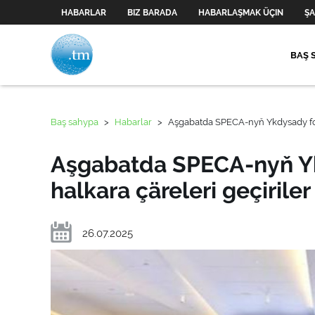
HABARLAR
BIZ BARADA
HABARLAŞMAK ÜÇIN
ŞA
BAŞ 
Baş sahypa
>
Habarlar
>
Aşgabatda SPECA-nyň Ykdysady for
Aşgabatda SPECA-nyň Y
halkara çäreleri geçiriler
26.07.2025