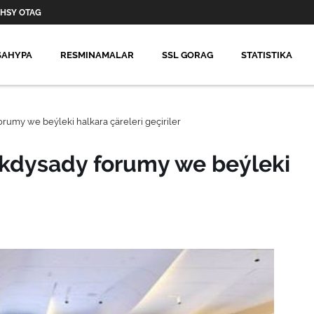
HSY OTAG
SAHYPA
RESMINAMALAR
SSL GORAG
STATISTIKA
umy we beýleki halkara çäreleri geçiriler
kdysady forumy we beýleki