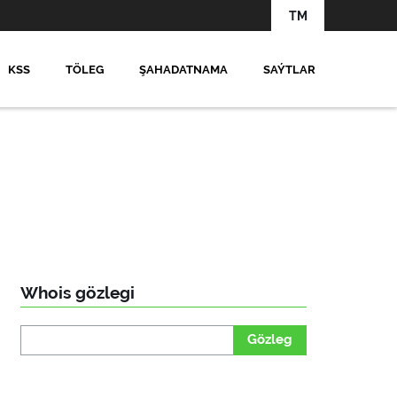
TM
KSS
TÖLEG
ŞAHADATNAMA
SAÝTLAR
Whois gözlegi
Gözleg