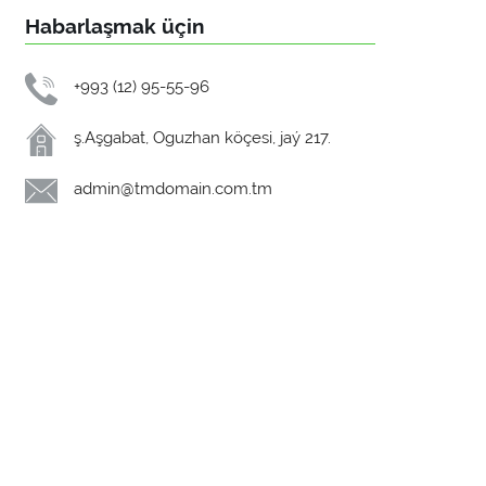
Habarlaşmak üçin
+993 (12) 95-55-96
ş.Aşgabat, Oguzhan köçesi, jaý 217.
admin@tmdomain.com.tm