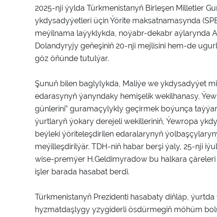
2025-nji ýylda Türkmenistanyň Birleşen Milletler 
ykdysadyýetleri üçin Ýörite maksatnamasynda (SPEC
meýilnama laýyklykda, noýabr-dekabr aýlarynda 
Dolandyryjy geňeşiniň 20-nji mejlisini hem-de ugu
göz öňünde tutulýar.
Şunuň bilen baglylykda, Maliýe we ykdysadyýet mi
edarasynyň ýanyndaky hemişelik wekilhanasy, Ýewr
günlerini” guramaçylykly geçirmek boýunça taýýar
ýurtlaryň ýokary derejeli wekilleriniň, Ýewropa 
beýleki ýöriteleşdirilen edaralarynyň ýolbaşçylary
meýilleşdirilýär. TDH-niň habar berşi ýaly, 25-nji i
wise-premýer H.Geldimyradow bu halkara çäreler
işler barada hasabat berdi.
Türkmenistanyň Prezidenti hasabaty diňläp, ýurtd
hyzmatdaşlygy yzygiderli ösdürmegiň möhüm bol