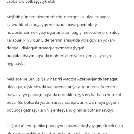
Jabbarow ýolbaşçylyk etdi.
Mejlisiň gün tertibinden söwda, energetika, ulag, senagat,
işewürlik, oba hojalygy we özara maýa goýumlary
höweslendirmek ýaly ugurlar bilen bagly meseleler orun aldy.
Taraplar iki ýurduň Liderleriniň arasynda ýola goýlan ýokary
derejeli dialogyň strategik hyzmatdaşlygyň
pugtalandyrylmagynda möhüm ähmiýete eýedigi aýratyn
nygtadylar.
Mejlisde bellenilişi ýaly, häzirki wagtda Azerbaýjanda senagat,
ulag, gurluşyk, söwda we hyzmatlar ýaly ugurlarda türkmen
maýasynyň gatnaşmagynda döredilen 75 sany kärhana hereket
edýär. Bu bolsa iki ýurduň arasynda işewürlik we maýa goýum
boýunça gatnaşyklaryň işjeňleşýändiginiň subutnamasydyr.
Iki ýurduň energetika pudagynda hyzmatdaşlygy giňeltmek üçin
uly mümkinçilikleri bar. Şunuň bilen baglylykda, energiýa