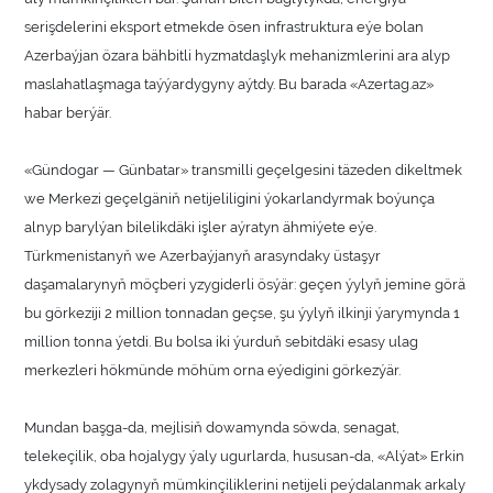
serişdelerini eksport etmekde ösen infrastruktura eýe bolan
Azerbaýjan özara bähbitli hyzmatdaşlyk mehanizmlerini ara alyp
maslahatlaşmaga taýýardygyny aýtdy. Bu barada «Azertag.az»
habar berýär.
«Gündogar — Günbatar» transmilli geçelgesini täzeden dikeltmek
we Merkezi geçelgäniň netijeliligini ýokarlandyrmak boýunça
alnyp barylýan bilelikdäki işler aýratyn ähmiýete eýe.
Türkmenistanyň we Azerbaýjanyň arasyndaky üstaşyr
daşamalarynyň möçberi yzygiderli ösýär: geçen ýylyň jemine görä
bu görkeziji 2 million tonnadan geçse, şu ýylyň ilkinji ýarymynda 1
million tonna ýetdi. Bu bolsa iki ýurduň sebitdäki esasy ulag
merkezleri hökmünde möhüm orna eýedigini görkezýär.
Mundan başga-da, mejlisiň dowamynda söwda, senagat,
telekeçilik, oba hojalygy ýaly ugurlarda, hususan-da, «Alýat» Erkin
ykdysady zolagynyň mümkinçiliklerini netijeli peýdalanmak arkaly