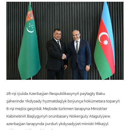
28-nji iýulda Azerbaýjan Respublikasynyň paýtagty Baku
şäherinde Ykdysady hyzmatdaşlyk boýunça hökümetara toparyň
8-nji mejlisi geçirildi. Mejlisde türkmen tarapyna Ministrler
Kabinetiniň Başlygynyň orunbasary Nökerguly Atagulyýew,
azerbaýjan tarapynda ýurduň ykdysadyýet ministri Mikaýyl