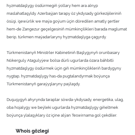
hyzmatdaşlygy ösdürmegiň ýollary hem ara alnyp
maslahatlaşyldy. Azerbaýjan tarapy öz ykdysady görkezijileriniň
ösüşi, işewürlik we maýa goýum üçin döredilen amatly şertler
hem-de Zangezur geçelgesiniň mümkinçilikleri barada maglumat
berip, türkmen maýadarlaryny hyzmatdaşlyga çagyrdy.
Türkmenistanyň Ministrler Kabinetiniň Başlygynyň orunbasary
Nökerguly Atagulyýew bolsa dürli ugurlarda özara bähbitli
hyzmatdaşlygy ösdürmek üçin giň mümkinçilikleriň bardygyny
nygtap, hyzmatdaşlygy has-da pugtalandyrmak boýunça
Türkmenistanyň garaýyşlaryny paýlaşdy.
Duşuşygyň ahyrynda taraplar söwda-ykdysady, energetika, ulag,
oba hojalygy we beýleki ugurlarda hyzmatdaşlygy giňeltmek
boýunça ylalaşyklary öz içine alýan Teswirnama gol çekdiler.
Whois gözlegi