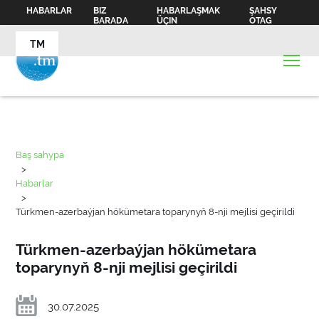
HABARLAR
BIZ
HABARLAŞMAK
ŞAHSY
BARADA
ÜÇIN
OTAG
TM
Baş sahypa
>
Habarlar
>
Türkmen-azerbaýjan hökümetara toparynyň 8-nji mejlisi geçirildi
Türkmen-azerbaýjan hökümetara
toparynyň 8-nji mejlisi geçirildi
30.07.2025