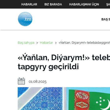
HABARLAR
BIZ BARADA
HABARLAŞMAK ÜÇIN
ŞA
BAŞ 
Baş sahypa
>
Habarlar
>
«Ýaňlan, Diýarym!» telebäsleşigini
«Ýaňlan, Diýarym!» tele
tapgyry geçirildi
01.08.2025