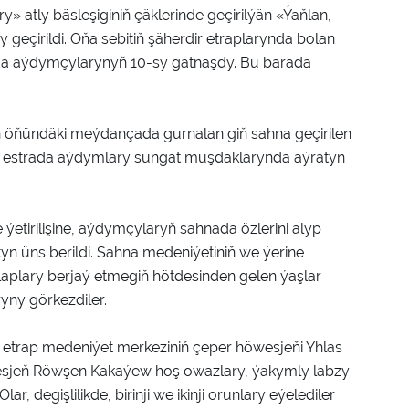
» atly bäsleşiginiň çäklerinde geçirilýän «Ýaňlan,
geçirildi. Oňa sebitiň şäherdir etraplarynda bolan
ada aýdymçylarynyň 10-sy gatnaşdy. Bu barada
ň öňündäki meýdançada gurnalan giň sahna geçirilen
eri, estrada aýdymlary sungat muşdaklarynda aýratyn
ýetirilişine, aýdymçylaryň sahnada özlerini alyp
yn üns berildi. Sahna medeniýetiniň we ýerine
alaplary berjaý etmegiň hötdesinden gelen ýaşlar
ryny görkezdiler.
 etrap medeniýet merkeziniň çeper höwesjeňi Yhlas
jeň Röwşen Kakaýew hoş owazlary, ýakymly labzy
lar, degişlilikde, birinji we ikinji orunlary eýelediler