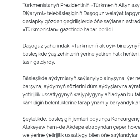
Türkmenistanyň Prezidentiniň «Türkmeniň Altyn asyry
Diýarym!» telebäsleşiginiň Daşoguz welaýat tapgyry 
deslapky gözden geçirilişlerde öňe saýlanan estr
«Türkmenistan» gazetinde habar berildi.
Daşoguz şäherindäki «Türkmeniň ak öýi» binasyny
bäsleşikde ýaş zehinleriň ýerine ýetiren halk heňl
täsir galdyrdy.
Bäsleşikde aýdymlaryň saýlanylyp alnyşyna, ýerine 
barşyna, aýdymyň sözlerini dürs aýdyşlaryna aýrat
ýetirijilik ussatlygynyň wajyplygyny aňladýan bu t
kämilligiň belentliklerine tarap ynamly barýandykla
Şeýlelikde, bäsleşigiň jemleri boýunça Köneürgenç
Atakeýew hem-de Akdepe etrabyndan çeper höwes
we ýerine ýetirijilik ussatlygy bilen öňe saýlandylar. O