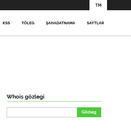
TM
KSS
TÖLEG
ŞAHADATNAMA
SAÝTLAR
Whois gözlegi
Gözleg