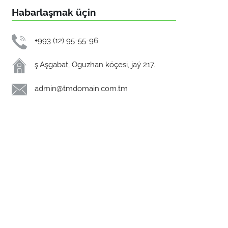
Habarlaşmak üçin
+993 (12) 95-55-96
ş.Aşgabat, Oguzhan köçesi, jaý 217.
admin@tmdomain.com.tm