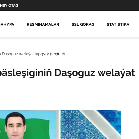
HSY OTAG
SAHYPA
RESMINAMALAR
SSL GORAG
STATISTIKA
ň Daşoguz welaýat tapgyry geçirildi
bäsleşiginiň Daşoguz welaýat