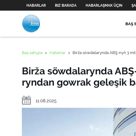
HABARLAR
BIZ BARADA
HABARLAŞMAK ÜÇIN
ŞA
BAŞ 
Baş sahypa
>
Habarlar
>
Birža söwdalarynda ABŞ-nyň 3 mil­l
Birža söwdalarynda ABŞ-n
ryn­dan gow­rak geleşik 
11.08.2025