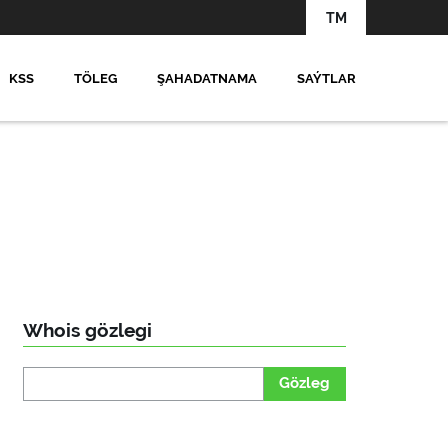
TM
KSS
TÖLEG
ŞAHADATNAMA
SAÝTLAR
Whois gözlegi
Gözleg