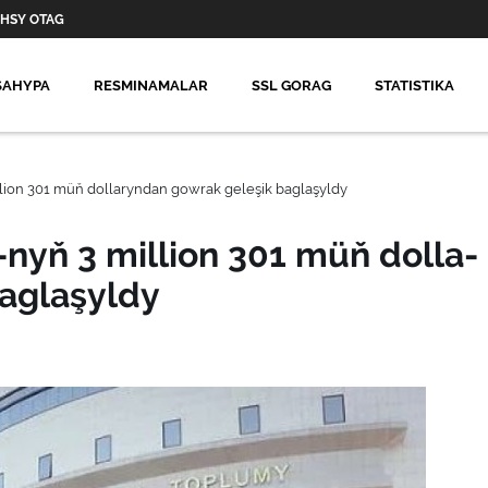
HSY OTAG
SAHYPA
RESMINAMALAR
SSL GORAG
STATISTIKA
ion 301 müň dol­la­ryn­dan gow­rak geleşik baglaşyldy
yň 3 mil­lion 301 müň dol­la­
baglaşyldy