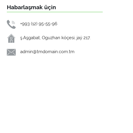
Habarlaşmak üçin
+993 (12) 95-55-96
ş.Aşgabat, Oguzhan köçesi, jaý 217.
admin@tmdomain.com.tm