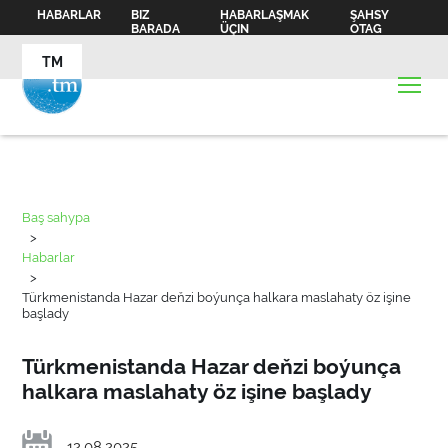
HABARLAR
BIZ
HABARLAŞMAK
ŞAHSY
BARADA
ÜÇIN
OTAG
TM
Baş sahypa
>
Habarlar
>
Türkmenistanda Hazar deňzi boýunça halkara maslahaty öz işine
başlady
Türkmenistanda Hazar deňzi boýunça
halkara maslahaty öz işine başlady
12.08.2025