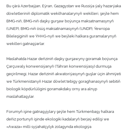
Bu çärä Azerbaýjan, Eýran, Gazagystan we Russiýa ýaly hazarýaka
döwletleriniň diplomatik wekilhanalarynyň wekilleri, şeýle hem
BMG-niň, BMG-niň daşky gurşaw boýunça maksatnamasynyň
(UNEP), BMG-niň ösüş maksatnamasynyň (UNDP), Ýewropa
Bileleşiginiň we ÝHHG-nyň we beýleki halkara guramalarynyň
wekilleri gatnaşýarlar.
Maslahatda Hazar deňziniň daşky gurşawyny goramak boýunça
Çarçuwaly konwensiýanyň (Tähran konwensiýasy) durmuşa
geçirilmegi, Hazar deňziniň akwatoriýasynyň guşlar üçin ähmiýeti
we Türkmenistanyň Hazar döwlet tebigy goraghanasynyň sebitiň
biologik köpdürlüligini goramakdaky orny ara alnyp
maslahatlaşylar.
Forumyň işine gatnaşyjylary şeýle hem Türkmenbaşy halkara
deňiz portunyň işinde ekologiki kadalaryň berjaý edilişi we
«Awaza» milli syýahatçylyk zolagynda ekologiýa