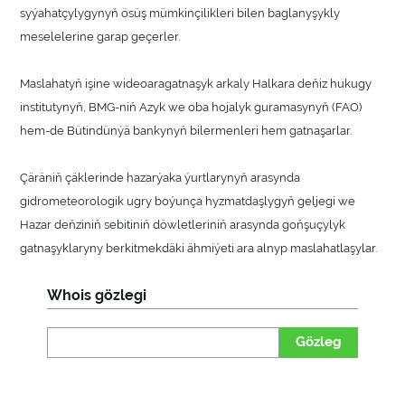
syýahatçylygynyň ösüş mümkinçilikleri bilen baglanyşykly
meselelerine garap geçerler.
Maslahatyň işine wideoaragatnaşyk arkaly Halkara deňiz hukugy
institutynyň, BMG-niň Azyk we oba hojalyk guramasynyň (FAO)
hem-de Bütindünýä bankynyň bilermenleri hem gatnaşarlar.
Çäräniň çäklerinde hazarýaka ýurtlarynyň arasynda
gidrometeorologik ugry boýunça hyzmatdaşlygyň geljegi we
Hazar deňziniň sebitiniň döwletleriniň arasynda goňşuçylyk
gatnaşyklaryny berkitmekdäki ähmiýeti ara alnyp maslahatlaşylar.
Whois gözlegi
Gözleg