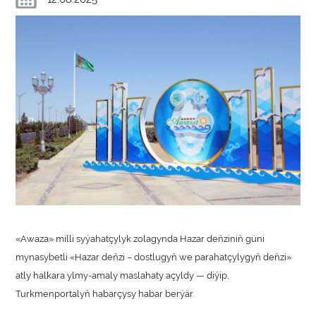
«Awaza» milli syýahatçylyk zolagynda Hazar deňziniň güni
mynasybetli «Hazar deňzi – dostlugyň we parahatçylygyň deňzi»
atly halkara ylmy-amaly maslahaty açyldy — diýip,
Turkmenportalyň habarçysy habar berýär.